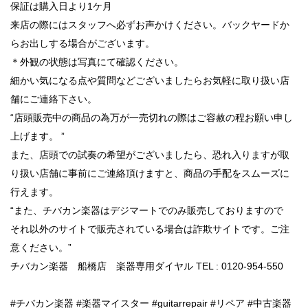
保証は購入日より1ケ月
来店の際にはスタッフへ必ずお声かけください。バックヤードか
らお出しする場合がございます。
＊外観の状態は写真にて確認ください。
細かい気になる点や質問などございましたらお気軽に取り扱い店
舗にご連絡下さい。
“店頭販売中の商品の為万が一売切れの際はご容赦の程お願い申し
上げます。 ”
また、店頭での試奏の希望がございましたら、恐れ入りますが取
り扱い店舗に事前にご連絡頂けますと、商品の手配をスムーズに
行えます。
“また、チバカン楽器はデジマートでのみ販売しておりますので
それ以外のサイトで販売されている場合は詐欺サイトです。ご注
意ください。”
チバカン楽器 船橋店 楽器専用ダイヤル TEL : 0120-954-550
#チバカン楽器 #楽器マイスター #guitarrepair #リペア #中古楽器