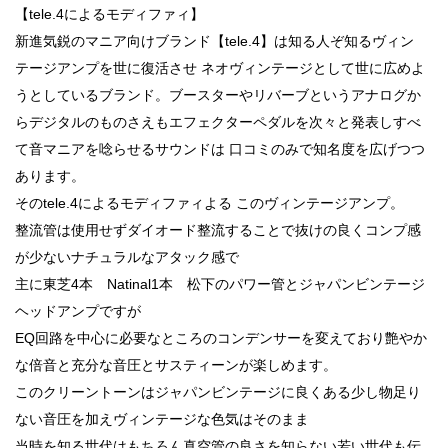
【tele.4によるモディファィ】
新進気鋭のマニア向けブランド【tele.4】は知る人ぞ知るヴィン
テージアンプを世に復活させ ネオヴィンテージとして世に広めよ
うとしているブランド。ブースターやリバーブというアナログか
らデジタルのものさえもエフェクターペダルを次々と発表しすべ
て音マニアを唸らせるサウンドは 口コミのみで知名度を広げつつ
あります。
そのtele.4によるモディファィよる このヴィンテージアンプ。
整流管は使用せずダイオード整流することで抜けの良くコンプ感
が少ないナチュラルなアタック感で
主に東芝4本 Natinal1本 松下のパワー管とジャパンビンテージ
ヘッドアンプですが
EQ回路を中心に必要なところのコンデンサーを変えており艶やか
な倍音と充分な音圧とサスティーンが楽しめます。
このクリーントーンはジャパンビンテージに良くある少し物足り
ない音圧を加えヴィンテージな色気はそのまま
当時を知る世代はもちろん真空管の良さを知らない若い世代も伝