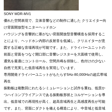
SONY MDR-MV1
優れた空間表現で、立体音響などの制作に適した クリエイター向
け背面開放型モニターヘッドホン
ハウジングを音響的に塞がない背面開放型音響構造を採用するこ
とにより、ヘッドホン内部の反射音を低減し、クリエイターが意
図する正確な音場再現が可能です。また、ドライバーユニットの
前面と背面をつなぐ開口部に音響レジスターを大面積で使用し、
通気を最適にコントロール。空間共鳴を排除し、色付けの少ない
自然で充実した低音域再生を実現しています。
専用開発ドライバーユニットがもたらす5Hz-80,000Hzの超広帯域
再生
振動板は複数回にわたるシミュレーションと試作を重ね、低歪か
つハイコンプライアンスである振動板形状とコルゲーションを導
出。低音域での再現性が高く、超高音域再生と高感度再生が可能
です。また、背面にダクトを備える構造により、中音域と低音域