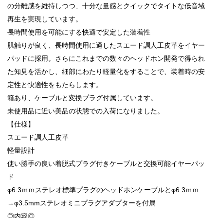
の分離感を維持しつつ、十分な量感とクイックでタイトな低音域
再生を実現しています。
長時間使用を可能にする快適で安定した装着性
肌触りが良く、長時間使用に適したスエード調人工皮革をイヤー
パッドに採用。さらにこれまでの数々のヘッドホン開発で得られ
た知見を活かし、細部にわたり軽量化をすることで、装着時の安
定性と快適性をもたらします。
箱あり、ケーブルと変換プラグ付属しています。
未使用品に近い美品の状態での入荷になりました。
【仕様】
スエード調人工皮革
軽量設計
使い勝手の良い着脱式プラグ付きケーブルと交換可能イヤーパッ
ド
φ6.3ｍｍステレオ標準プラグのヘッドホンケーブルとφ6.3ｍｍ
→φ3.5mmステレオミニプラグアダプターを付属
◎内容◎