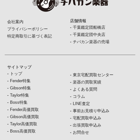
店舗情報
会社案内
-
千葉鑑定団船橋店
プライバシーポリシー
-
千葉鑑定団中央店
特定商取引に基づく表記
-
チバカン楽器の売場
サイトマップ
-
トップ
-
東京宅配買取センター
-
Fender特集
-
楽器の買取実績
-
Gibson特集
-
よくある質問
-
Taylor特集
-
コラム
-
Boss特集
-
LINE査定
-
Fender高価買取
-
事前お見積り申込み
-
Gibson高価買取
-
宅配買取申込み
-
Taylor高価買取
-
出張買取申込み
-
Boss高価買取
-
お問合せ