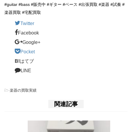
#guitar #bass #販売中 #ギター #ベース #出張買取 #楽器 #試奏 #
楽器買取 #宅配買取
Twitter
Facebook
Google+
Pocket
B!
はてブ
LINE
-
楽器の買取実績
関連記事