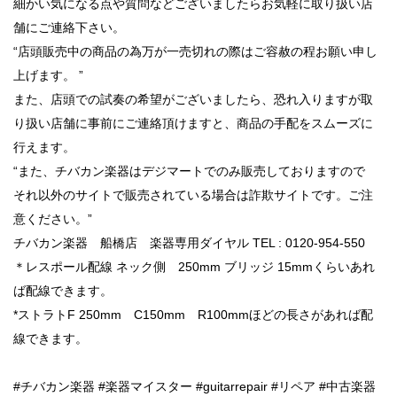
細かい気になる点や質問などございましたらお気軽に取り扱い店
舗にご連絡下さい。
“店頭販売中の商品の為万が一売切れの際はご容赦の程お願い申し
上げます。 ”
また、店頭での試奏の希望がございましたら、恐れ入りますが取
り扱い店舗に事前にご連絡頂けますと、商品の手配をスムーズに
行えます。
“また、チバカン楽器はデジマートでのみ販売しておりますので
それ以外のサイトで販売されている場合は詐欺サイトです。ご注
意ください。”
チバカン楽器 船橋店 楽器専用ダイヤル TEL : 0120-954-550
＊レスポール配線 ネック側 250mm ブリッジ 15mmくらいあれ
ば配線できます。
*ストラトF 250mm C150mm R100mmほどの長さがあれば配
線できます。
#チバカン楽器 #楽器マイスター #guitarrepair #リペア #中古楽器