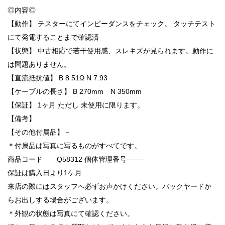
◎内容◎
【動作】 テスターにてインピーダンスをチェック。 タッチテスト
にて発電することまで確認済
【状態】 中古相応で若干使用感、スレキズが見られます。動作に
は問題ありません。
【直流抵抗値】 B 8.51Ω N 7.93
【ケーブルの長さ】 B 270mm N 350mm
【保証】 1ヶ月 ただし 未使用に限ります。
【備考】
【その他付属品】－
＊付属品は写真に写るものがすべてです。
商品コード Q58312 個体管理番号——–
保証は購入日より1ケ月
来店の際にはスタッフへ必ずお声かけください。バックヤードか
らお出しする場合がございます。
＊外観の状態は写真にて確認ください。