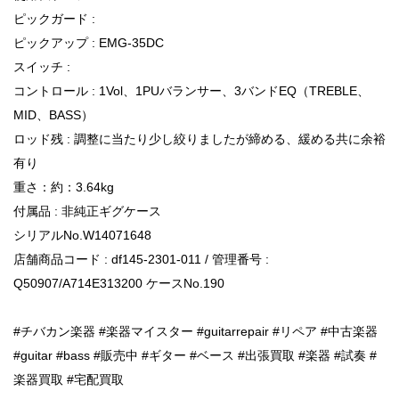
ピックガード :
ピックアップ : EMG-35DC
スイッチ :
コントロール : 1Vol、1PUバランサー、3バンドEQ（TREBLE、
MID、BASS）
ロッド残 : 調整に当たり少し絞りましたが締める、緩める共に余裕
有り
重さ：約：3.64kg
付属品 : 非純正ギグケース
シリアルNo.W14071648
店舗商品コード : df145-2301-011 / 管理番号 :
Q50907/A714E313200 ケースNo.190
#チバカン楽器 #楽器マイスター #guitarrepair #リペア #中古楽器
#guitar #bass #販売中 #ギター #ベース #出張買取 #楽器 #試奏 #
楽器買取 #宅配買取