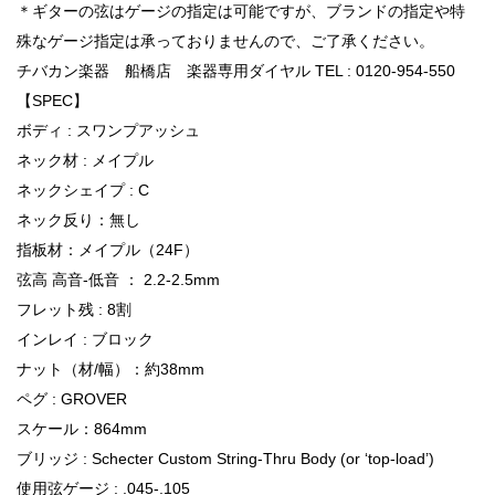
＊ギターの弦はゲージの指定は可能ですが、ブランドの指定や特
殊なゲージ指定は承っておりませんので、ご了承ください。
チバカン楽器 船橋店 楽器専用ダイヤル TEL : 0120-954-550
【SPEC】
ボディ : スワンプアッシュ
ネック材 : メイプル
ネックシェイプ : C
ネック反り：無し
指板材：メイプル（24F）
弦高 高音-低音 ： 2.2-2.5mm
フレット残 : 8割
インレイ : ブロック
ナット（材/幅）：約38mm
ペグ : GROVER
スケール：864mm
ブリッジ : Schecter Custom String-Thru Body (or ‘top-load’)
使用弦ゲージ : .045-.105