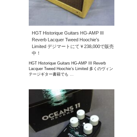
HGT Historique Guitars HG-AMP III
Reverb Lacquer Tweed Hoochie’s
Limited デジマートにて￥238,000で販売
中！
HGT Historique Guitars HG-AMP III Reverb
Lacquer Tweed Hoochie’s Limited 多くのヴィン
テージギター書籍でも …