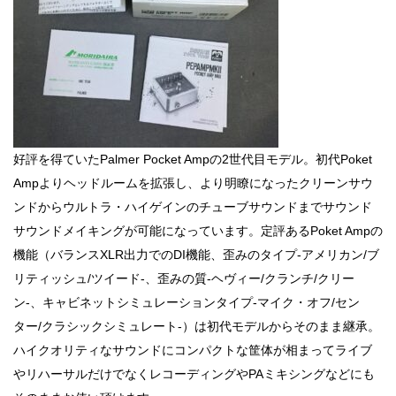
好評を得ていたPalmer Pocket Ampの2世代目モデル。初代Poket
Ampよりヘッドルームを拡張し、より明瞭になったクリーンサウ
ンドからウルトラ・ハイゲインのチューブサウンドまでサウンド
サウンドメイキングが可能になっています。定評あるPoket Ampの
機能（バランスXLR出力でのDI機能、歪みのタイプ-アメリカン/ブ
リティッシュ/ツイード-、歪みの質-ヘヴィー/クランチ/クリー
ン-、キャビネットシミュレーションタイプ-マイク・オフ/セン
ター/クラシックシミュレート-）は初代モデルからそのまま継承。
ハイクオリティなサウンドにコンパクトな筐体が相まってライブ
やリハーサルだけでなくレコーディングやPAミキシングなどにも