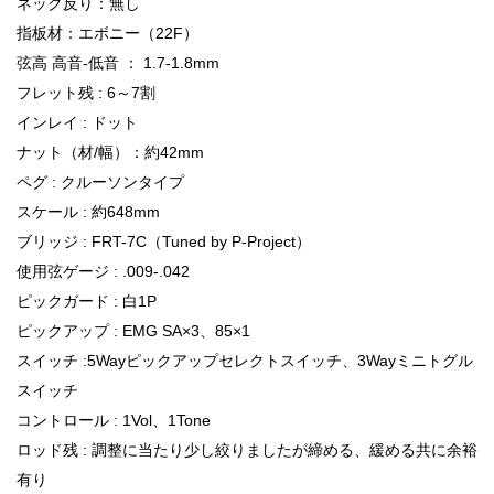
ネック反り：無し
指板材：エボニー（22F）
弦高 高音-低音 ： 1.7-1.8mm
フレット残 : 6～7割
インレイ : ドット
ナット（材/幅）：約42mm
ペグ : クルーソンタイプ
スケール : 約648mm
ブリッジ : FRT-7C（Tuned by P-Project）
使用弦ゲージ : .009-.042
ピックガード : 白1P
ピックアップ : EMG SA×3、85×1
スイッチ :5Wayピックアップセレクトスイッチ、3Wayミニトグル
スイッチ
コントロール : 1Vol、1Tone
ロッド残 : 調整に当たり少し絞りましたが締める、緩める共に余裕
有り