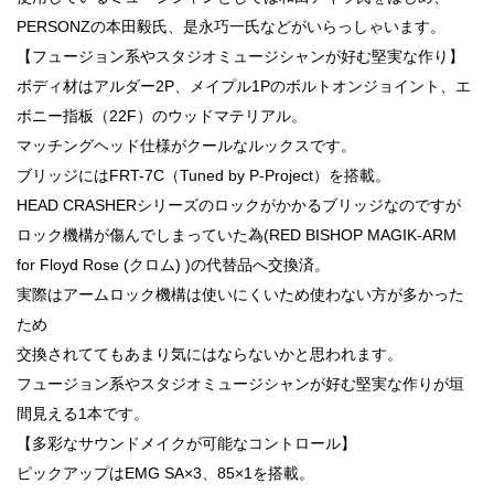
PERSONZの本田毅氏、是永巧一氏などがいらっしゃいます。
【フュージョン系やスタジオミュージシャンが好む堅実な作り】
ボディ材はアルダー2P、メイプル1Pのボルトオンジョイント、エ
ボニー指板（22F）のウッドマテリアル。
マッチングヘッド仕様がクールなルックスです。
ブリッジにはFRT-7C（Tuned by P-Project）を搭載。
HEAD CRASHERシリーズのロックがかかるブリッジなのですが
ロック機構が傷んでしまっていた為(RED BISHOP MAGIK-ARM
for Floyd Rose (クロム) )の代替品へ交換済。
実際はアームロック機構は使いにくいため使わない方が多かった
ため
交換されててもあまり気にはならないかと思われます。
フュージョン系やスタジオミュージシャンが好む堅実な作りが垣
間見える1本です。
【多彩なサウンドメイクが可能なコントロール】
ピックアップはEMG SA×3、85×1を搭載。