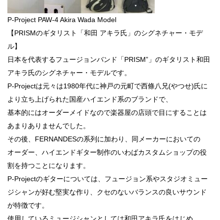
P-Project PAW-4 Akira Wada Model
【PRISMのギタリスト「和田 アキラ氏」のシグネチャー・モデ
ル】
日本を代表するフュージョンバンド「PRISM”」のギタリスト和田
アキラ氏のシグネチャー・モデルです。
P-Projectは元々は1980年代に神戸の元町で西條八兄(やつせ)氏に
より立ち上げられた国産ハイエンド系のブランドで、
基本的にはオーダーメイドなので楽器屋の店頭で目にすることは
あまりありませんでした。
その後、FERNANDESの系列に加わり、同メーカーにおいての
オーダー、ハイエンドギター制作のいわばカスタムショップの役
割を持つことになります。
P-Projectのギターについては、フュージョン系やスタジオミュー
ジシャンが好む堅実な作り、クセのないバランスの良いサウンド
が特徴です。
使用しているミュージシャンとしては和田アキラ氏をはじめ、