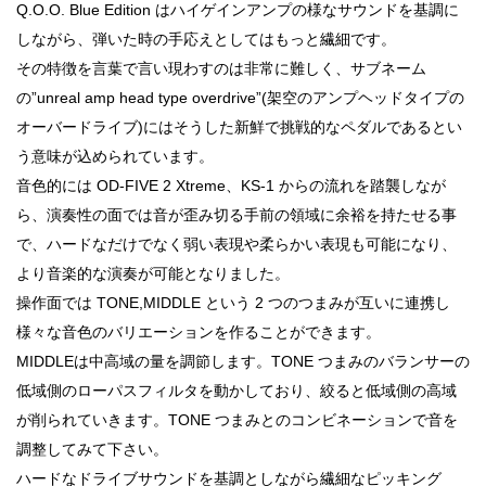
Q.O.O. Blue Edition はハイゲインアンプの様なサウンドを基調に
しながら、弾いた時の手応えとしてはもっと繊細です。
その特徴を言葉で言い現わすのは非常に難しく、サブネーム
の”unreal amp head type overdrive”(架空のアンプヘッドタイプの
オーバードライブ)にはそうした新鮮で挑戦的なペダルであるとい
う意味が込められています。
音色的には OD-FIVE 2 Xtreme、KS-1 からの流れを踏襲しなが
ら、演奏性の面では音が歪み切る手前の領域に余裕を持たせる事
で、ハードなだけでなく弱い表現や柔らかい表現も可能になり、
より音楽的な演奏が可能となりました。
操作面では TONE,MIDDLE という 2 つのつまみが互いに連携し
様々な音色のバリエーションを作ることができます。
MIDDLEは中高域の量を調節します。TONE つまみのバランサーの
低域側のローパスフィルタを動かしており、絞ると低域側の高域
が削られていきます。TONE つまみとのコンビネーションで音を
調整してみて下さい。
ハードなドライブサウンドを基調としながら繊細なピッキング