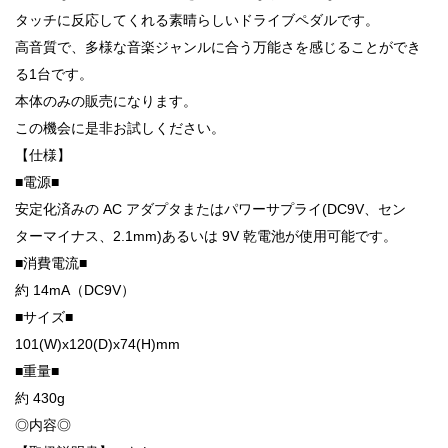
タッチに反応してくれる素晴らしいドライブペダルです。
高音質で、多様な音楽ジャンルに合う万能さを感じることができ
る1台です。
本体のみの販売になります。
この機会に是非お試しください。
【仕様】
■電源■
安定化済みの AC アダプタまたはパワーサプライ(DC9V、セン
ターマイナス、2.1mm)あるいは 9V 乾電池が使用可能です。
■消費電流■
約 14mA（DC9V）
■サイズ■
101(W)x120(D)x74(H)mm
■重量■
約 430g
◎内容◎