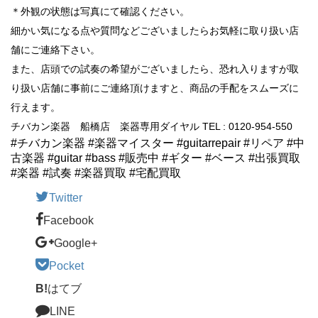
＊外観の状態は写真にて確認ください。
細かい気になる点や質問などございましたらお気軽に取り扱い店
舗にご連絡下さい。
また、店頭での試奏の希望がございましたら、恐れ入りますが取
り扱い店舗に事前にご連絡頂けますと、商品の手配をスムーズに
行えます。
チバカン楽器 船橋店 楽器専用ダイヤル TEL : 0120-954-550
#チバカン楽器 #楽器マイスター #guitarrepair #リペア #中
古楽器 #guitar #bass #販売中 #ギター #ベース #出張買取
#楽器 #試奏 #楽器買取 #宅配買取
Twitter
Facebook
Google+
Pocket
B!
はてブ
LINE