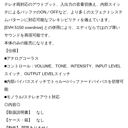
テレオ両対応のアウトプット、入出力の音量切換え、内部スイッ
チによるバッファのON／OFFなど、より多くのエフェクトシステ
ムパターンに対応可能なフレキシビリティを備えています。
[EVH 5150 overdrive] との併用により、エディならではのブ厚い
サウンドを再現可能です。
本体のみの販売になります。
【仕様】
■アナログコーラス
■コントロール：VOLUME、TONE、INTENSITY、INPUT LEVEL
スイッチ、OUTPUT LEVELスイッチ
■内部バイパススイッチでトゥルー/バッファードバイパスを切替可
能
■モノラル/ステレオアウト対応
◎内容◎
【取扱説明書】 なし
【ケース・箱】 なし
【動作】 問題ありません