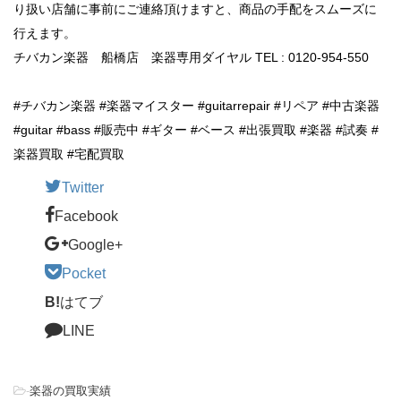
り扱い店舗に事前にご連絡頂けますと、商品の手配をスムーズに
行えます。
チバカン楽器 船橋店 楽器専用ダイヤル TEL : 0120-954-550
#チバカン楽器 #楽器マイスター #guitarrepair #リペア #中古楽器
#guitar #bass #販売中 #ギター #ベース #出張買取 #楽器 #試奏 #
楽器買取 #宅配買取
Twitter
Facebook
Google+
Pocket
B!
はてブ
LINE
-
楽器の買取実績