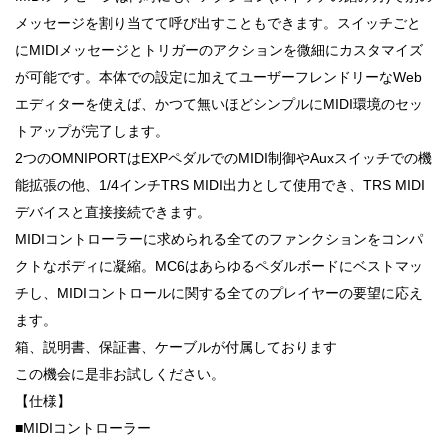
メッセージを割り当てて呼び出すこともできます。スイッチごと
にMIDIメッセージとトリガーのアクションを微細にカスタマイズ
が可能です。本体での設定に加えてユーザーフレンドリーなWeb
エディターを使えば、かつて無いほどシンプルにMIDI環境のセッ
トアップが完了します。
2つのOMNIPORTはEXPペダルでのMIDI制御やAuxスイッチでの機
能拡張の他、1/4インチTRS MIDI出力として使用でき、TRS MIDI
デバイスと直接接続できます。
MIDIコントローラーに求められる全てのファンクションをコンパ
クトなボディに凝縮。MC6はあらゆるペダルボードにベストマッ
チし、MIDIコントロールに関する全てのプレイヤーの要望に応え
ます。
箱、説明書、保証書、ケーブルが付属しております
この機会に是非お試しください。
【仕様】
■MIDIコントローラー