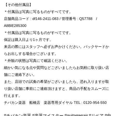
【その他付属品】
＊付属品は写真に写るものがすべてです。
店舗商品コード : df146-2411-083 / 管理番号 : Q57788 /
A8BIE285300
＊付属品は写真に写るものがすべてです。
保証は購入日より1ヶ月です。
来店の際にはスタッフへ必ずお声かけください。バックヤードか
らお出しする場合がございます。
＊外観の状態は写真にて確認ください。
細かい気になる点や質問などございましたらお気軽に取り扱い店
舗にご連絡下さい。
また、店頭での試奏の希望がございましたら、恐れ入りますが取
り扱い店舗に事前にご連絡頂けますと、商品の手配をスムーズに
行えます。
チバカン楽器 船橋店 楽器専用ダイヤル TEL : 0120-954-550
#チバカン楽器 #楽器マイスター #guitarrepair #リペア #中