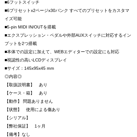
■6フットスイッチ
■6プリセットx2ページx30バンク すべてのプリセットをカスタマ
イズ可能
■5-pin MIDI IN/OUTを搭載
■エクスプレッション・ペダルや外部AUXスイッチに対応するイン
プットを2つ搭載
■本体での設定に加えて、WEBエディターでの設定にも対応
■視認性の高いLCDディスプレイ
■サイズ：145x95x45 mm
◎内容◎
【取扱説明書】 あり
【ケース・箱】 あり
【動作】 問題ありません
【状態】 使用による傷あり
【シリアル】
【弊社保証】 1ヶ月
【備考】なし