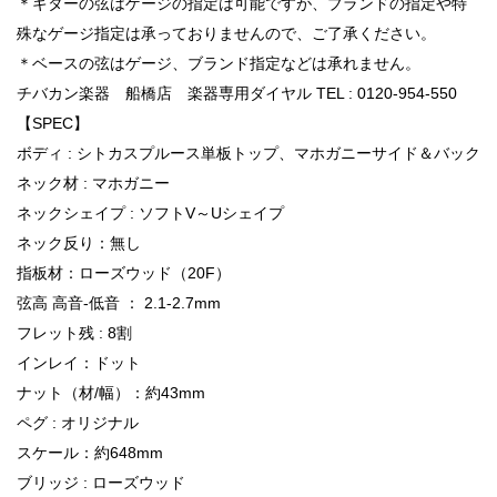
＊ギターの弦はゲージの指定は可能ですが、ブランドの指定や特
殊なゲージ指定は承っておりませんので、ご了承ください。
＊ベースの弦はゲージ、ブランド指定などは承れません。
チバカン楽器 船橋店 楽器専用ダイヤル TEL : 0120-954-550
【SPEC】
ボディ : シトカスプルース単板トップ、マホガニーサイド＆バック
ネック材 : マホガニー
ネックシェイプ : ソフトV～Uシェイプ
ネック反り：無し
指板材：ローズウッド（20F）
弦高 高音-低音 ： 2.1-2.7mm
フレット残 : 8割
インレイ：ドット
ナット（材/幅）：約43mm
ペグ : オリジナル
スケール：約648mm
ブリッジ : ローズウッド