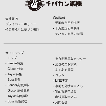
店舗情報
会社案内
-
千葉鑑定団船橋店
プライバシーポリシー
-
千葉鑑定団中央店
特定商取引に基づく表記
-
チバカン楽器の売場
サイトマップ
-
トップ
-
東京宅配買取センター
-
Fender特集
-
楽器の買取実績
-
Gibson特集
-
よくある質問
-
Taylor特集
-
コラム
-
Boss特集
-
LINE査定
-
Fender高価買取
-
事前お見積り申込み
-
Gibson高価買取
-
宅配買取申込み
-
Taylor高価買取
-
出張買取申込み
-
Boss高価買取
-
お問合せ