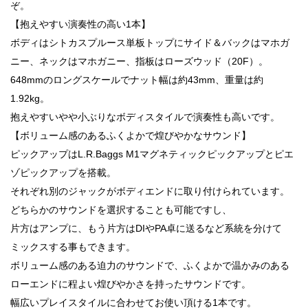
ぞ。
【抱えやすい演奏性の高い1本】
ボディはシトカスプルース単板トップにサイド＆バックはマホガ
ニー、ネックはマホガニー、指板はローズウッド（20F）。
648mmのロングスケールでナット幅は約43mm、重量は約
1.92kg。
抱えやすいやや小ぶりなボディスタイルで演奏性も高いです。
【ボリューム感のあるふくよかで煌びやかなサウンド】
ピックアップはL.R.Baggs M1マグネティックピックアップとピエ
ゾピックアップを搭載。
それぞれ別のジャックがボディエンドに取り付けられています。
どちらかのサウンドを選択することも可能ですし、
片方はアンプに、もう片方はDIやPA卓に送るなど系統を分けて
ミックスする事もできます。
ボリューム感のある迫力のサウンドで、ふくよかで温かみのある
ローエンドに程よい煌びやかさを持ったサウンドです。
幅広いプレイスタイルに合わせてお使い頂ける1本です。