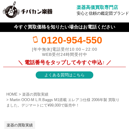
楽器高価買取専門店
安心と信頼の鑑定団ブランド
今すぐ買取価格を知りたい場合はお電話ください
0120-954-550
[年中無休]電話受付10:00～22:00
WEB受付24時間受付中
＼ 電話番号をタップして今すぐ申込↑ ／
よくある質問はこちら
HOME
楽器の買取実績
Martin OOO-M L.R.Baggs M1搭載 エレアコ仕様 2006年製 買取り
ました。デジマートにて¥99,000で販売中！
楽器の買取実績