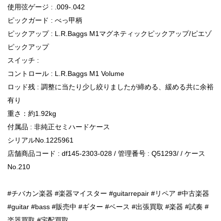
使用弦ゲージ : .009-.042
ピックガード : べっ甲柄
ピックアップ : L.R.Baggs M1マグネティックピックアップ/ピエゾ
ピックアップ
スイッチ :
コントロール : L.R.Baggs M1 Volume
ロッド残 : 調整に当たり少し絞りましたが締める、緩める共に余裕
有り
重さ：約1.92kg
付属品 : 非純正セミハードケース
シリアルNo.1225961
店舗商品コード : df145-2303-028 / 管理番号 : Q51293/ / ケース
No.210
#チバカン楽器 #楽器マイスター #guitarrepair #リペア #中古楽器
#guitar #bass #販売中 #ギター #ベース #出張買取 #楽器 #試奏 #
楽器買取 #宅配買取