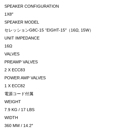
SPEAKER CONFIGURATION
1X8″
SPEAKER MODEL
セレッションG8C-15 “EIGHT-15″（16Ω, 15W）
UNIT IMPEDANCE
16Ω
VALVES
PREAMP VALVES
2 X ECC83
POWER AMP VALVES
1 X ECC82
電源コード付属
WEIGHT
7.9 KG / 17 LBS
WIDTH
360 MM / 14.2″