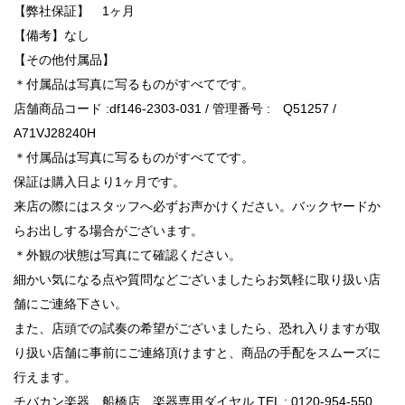
【弊社保証】 1ヶ月
【備考】なし
【その他付属品】
＊付属品は写真に写るものがすべてです。
店舗商品コード :df146-2303-031 / 管理番号 : Q51257 /
A71VJ28240H
＊付属品は写真に写るものがすべてです。
保証は購入日より1ヶ月です。
来店の際にはスタッフへ必ずお声かけください。バックヤードか
らお出しする場合がございます。
＊外観の状態は写真にて確認ください。
細かい気になる点や質問などございましたらお気軽に取り扱い店
舗にご連絡下さい。
また、店頭での試奏の希望がございましたら、恐れ入りますが取
り扱い店舗に事前にご連絡頂けますと、商品の手配をスムーズに
行えます。
チバカン楽器 船橋店 楽器専用ダイヤル TEL : 0120-954-550