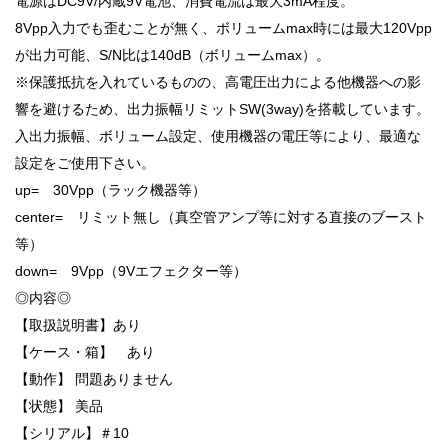
電源はDC9V/内蔵9V電池、消費電流は最大3mA程度。
8Vpp入力でも歪むことが無く、ボリュームmax時には最大120Vpp
が出力可能、S/N比は140dB（ボリュームmax）。
※保護抵抗を入れているものの、高電圧出力による他機器への影
響を避けるため、出力振幅リミットSW(3way)を搭載しています。
入出力振幅、ボリューム設定、使用機器の電圧等により、最適な
設定をご使用下さい。
up= 30Vpp（ラック機器等）
center= リミット無し（真空管アンプ等に対する直接のブースト
等）
down= 9Vpp（9Vエフェクター等）
◎内容◎
【取扱説明書】あり
【ケース・箱】 あり
【動作】 問題ありません
【状態】 美品
【シリアル】＃10