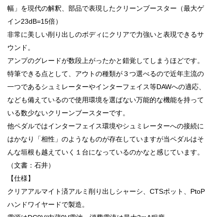
幅」を現代の解釈、部品で表現したクリーンブースター（最大ゲ
イン23dB=15倍）
非常に美しい削り出しのボディにクリアで力強いと表現できるサ
ウンド。
アンプのグレードが数段上がったかと錯覚してしまうほどです。
特筆できる点として、アウトの種類が３つ選べるので近年主流の
一つであるシュミレーターやインターフェイス等DAWへの適応、
なども備えているので使用環境を選ばない万能的な機能を持って
いる数少ないクリーンブースターです。
他ペダルではインターフェイス環境やシュミレーターへの接続に
はかなり「相性」のようなものが存在していますが当ペダルはそ
んな垣根も越えていく１台になっているのかなと感じています。
（文書：石井）
【仕様】
クリアアルマイト済アルミ削り出しシャーシ、CTSポット、PtoP
ハンドワイヤードで製造。