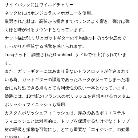
サイドバックにはワイルドチェリー
ネック材にはホンジュラスマホガニーを使用。
厳選された材は、高弦から提言までバランスよく響き、弾けば弾
くほど味が出るサウンドとなっています。
ナット幅は51ミリとガットギターの平均値の中ではやや広めで
しっかりと押弦する感覚を感じられます。
Tusqナット、調整されたGraphtech サドルで仕上げられていま
す。
また、ガットギターにはあまり見ないトラスロッドが仕込まれて
いる為、ガットギターの課題であったネックが反ってしまった場
合にも対処できる点もとても利便性の良い一本となっています。
塗装には、19世紀のフランスのポリッシュを連想させるカスタム
ポリッシュフィニッシュも採用。
カスタムポリッシュフィニッシュは、厚みのあるポリエステル
フィニッシュとは対照的に、トップを保護するだけでなくトップ
材の呼吸と振動を可能にし、とても重要な「エイジング」の効果
に影響します。