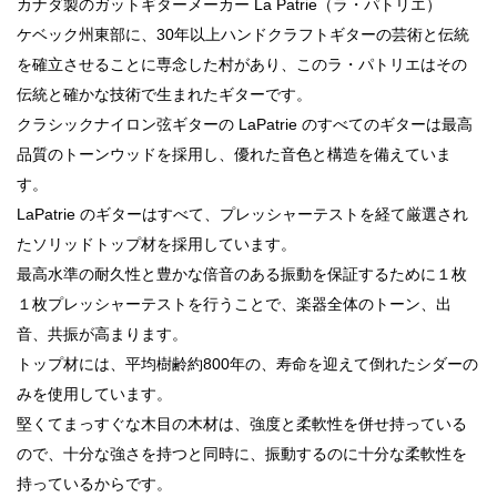
カナダ製のガットギターメーカー La Patrie（ラ・パトリエ）
ケベック州東部に、30年以上ハンドクラフトギターの芸術と伝統
を確立させることに専念した村があり、このラ・パトリエはその
伝統と確かな技術で生まれたギターです。
クラシックナイロン弦ギターの LaPatrie のすべてのギターは最高
品質のトーンウッドを採用し、優れた音色と構造を備えていま
す。
LaPatrie のギターはすべて、プレッシャーテストを経て厳選され
たソリッドトップ材を採用しています。
最高水準の耐久性と豊かな倍音のある振動を保証するために１枚
１枚プレッシャーテストを行うことで、楽器全体のトーン、出
音、共振が高まります。
トップ材には、平均樹齢約800年の、寿命を迎えて倒れたシダーの
みを使用しています。
堅くてまっすぐな木目の木材は、強度と柔軟性を併せ持っている
ので、十分な強さを持つと同時に、振動するのに十分な柔軟性を
持っているからです。