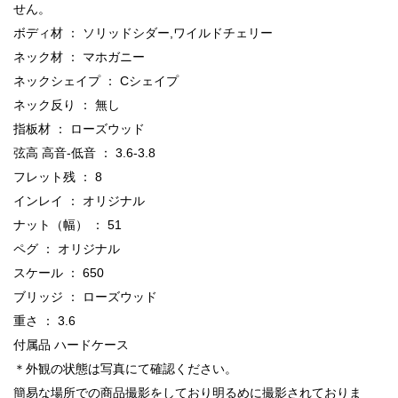
せん。
ボディ材 ： ソリッドシダー,ワイルドチェリー
ネック材 ： マホガニー
ネックシェイプ ： Cシェイプ
ネック反り ： 無し
指板材 ： ローズウッド
弦高 高音-低音 ： 3.6-3.8
フレット残 ： 8
インレイ ： オリジナル
ナット（幅） ： 51
ペグ ： オリジナル
スケール ： 650
ブリッジ ： ローズウッド
重さ ： 3.6
付属品 ハードケース
＊外観の状態は写真にて確認ください。
簡易な場所での商品撮影をしており明るめに撮影されておりま