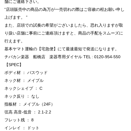
舗にご連絡下さい。
“店頭販売中の商品の為万が一売切れの際はご容赦の程お願い申し
上げます。 ”
また、店頭での試奏の希望がございましたら、恐れ入りますが取
り扱い店舗に事前にご連絡頂けますと、商品の手配をスムーズに
行えます。
基本ヤマト運輸の【宅急便】にて最速最短で発送になります。
チバカン楽器 船橋店 楽器専用ダイヤル TEL : 0120-954-550
【SPEC】
ボディ材 ： バスウッド
ネック材 ： メイプル
ネックシェイプ ： C
ネック反り ： なし
指板材 ： メイプル（24F）
弦高 高音-低音 ： 2.1-2.2
フレット残 ： 8
インレイ ： ドット