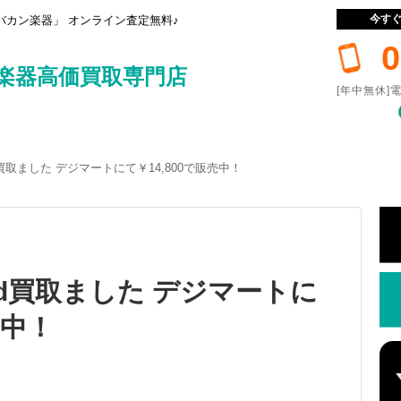
今す
カン楽器」 オンライン査定無料♪
0
楽器高価買取専門店
[年中無休]電
Head買取ました デジマートにて￥14,800で販売中！
 Head買取ました デジマートに
売中！