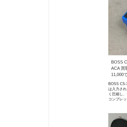
BOSS CS
ACA 
11,00
BOSS CS-3
は入力され
く圧縮し、
コンプレッ