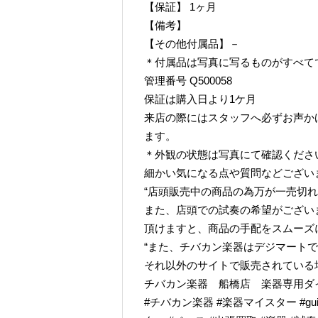
【保証】 1ヶ月
【備考】
【その他付属品】－
＊付属品は写真に写るものがすべて
管理番号 Q500058
保証は購入日より1ケ月
来店の際にはスタッフへ必ずお声か
ます。
＊外観の状態は写真にて確認くださ
細かい気になる点や質問などござい
“店頭販売中の商品の為万が一売切れ
また、店頭での試奏の希望がござい
頂けますと、商品の手配をスムーズ
“また、チバカン楽器はデジマート
それ以外のサイトで販売されている
チバカン楽器 船橋店 楽器専用ダイヤル TE
#チバカン楽器 #楽器マイスター #guitarr