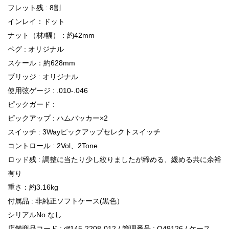
フレット残 : 8割
インレイ：ドット
ナット（材/幅）：約42mm
ペグ : オリジナル
スケール：約628mm
ブリッジ : オリジナル
使用弦ゲージ : .010-.046
ピックガード :
ピックアップ : ハムバッカー×2
スイッチ : 3Wayピックアップセレクトスイッチ
コントロール : 2Vol、2Tone
ロッド残 : 調整に当たり少し絞りましたが締める、緩める共に余裕
有り
重さ：約3.16kg
付属品 : 非純正ソフトケース(黒色）
シリアルNo.なし
店舗商品コード : df145-2208-012 / 管理番号 : Q49126 / ケース