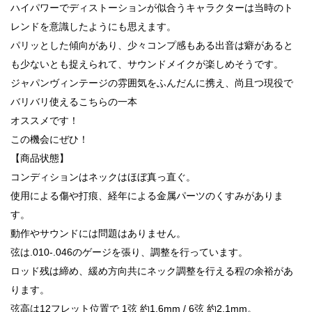
ハイパワーでディストーションが似合うキャラクターは当時のト
レンドを意識したようにも思えます。
パリッとした傾向があり、少々コンプ感もある出音は癖があると
も少ないとも捉えられて、サウンドメイクが楽しめそうです。
ジャパンヴィンテージの雰囲気をふんだんに携え、尚且つ現役で
バリバリ使えるこちらの一本
オススメです！
この機会にぜひ！
【商品状態】
コンディションはネックはほぼ真っ直ぐ。
使用による傷や打痕、経年による金属パーツのくすみがありま
す。
動作やサウンドには問題はありません。
弦は.010-.046のゲージを張り、調整を行っています。
ロッド残は締め、緩め方向共にネック調整を行える程の余裕があ
ります。
弦高は12フレット位置で 1弦 約1.6mm / 6弦 約2.1mm。