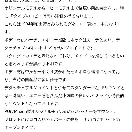
オリジナルモデルからコピーモデルまで幅広い商品展開をし、特
にLPタイプのコピーは高い評価を得ております。
こちらは1994年頃出荷とみられるグネコロゴ期の一本になりま
す。
ボディ材はバーチ、エボニー指版にネックはカエデとあり、デ
タッチャブル(ボルトオン)方式のジョイントです。
カタログ上カエデと表記されており、メイプルを指しているもの
と思われますが詳細は不明です。
ボディ材は中身が一部くり抜かれたセミホロウ構造になってお
り、当時の国産品に多い仕様です。
デタッチャブルジョイントと併せてスタンダードなLPサウンドと
は一味違い、エアー感を含んだ小気味の良いハイミッドが特徴的
なサウンドとなっております。
PUはMaxon製オリジナルモデルのハムバッカーをマウント。
フロントにはロゴ入りのカバードの物を、リアにはホワイトの
オープンタイプ。