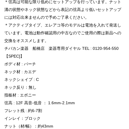
＊弦高は可能な限り低めにセットアップを行っています。ナット
溝の状態やネック状態などから表記の弦高より低いセットアップ
には対応出来ませんので予めご了承ください。
＊アクティブタイプ、エレアコ等のモデルは電池を入れて発送し
ています。電池は動作確認用の中古なのでご使用の際は新品への
交換をオススメします。
チバカン楽器 船橋店 楽器専用ダイヤル TEL : 0120-954-550
【SPEC]】
ボディ材 : バーチ
ネック材 : カエデ
ネックシェイプ : C
ネック反り：無し
指板材 : エボニー
弦高 : 12F 高音-低音 ： 1.6mm-2.1mm
フレット残 : 約6-7割
インレイ：ブロック
ナット（材/幅）：約43mm