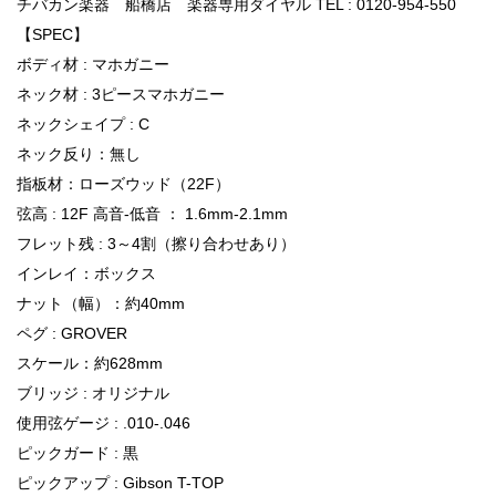
チバカン楽器 船橋店 楽器専用ダイヤル TEL : 0120-954-550
【SPEC】
ボディ材 : マホガニー
ネック材 : 3ピースマホガニー
ネックシェイプ : C
ネック反り：無し
指板材：ローズウッド（22F）
弦高 : 12F 高音-低音 ： 1.6mm-2.1mm
フレット残 : 3～4割（擦り合わせあり）
インレイ：ボックス
ナット（幅）：約40mm
ペグ : GROVER
スケール：約628mm
ブリッジ : オリジナル
使用弦ゲージ : .010-.046
ピックガード : 黒
ピックアップ : Gibson T-TOP