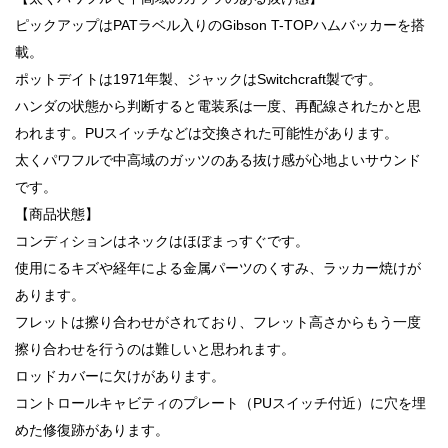
ピックアップはPATラベル入りのGibson T-TOPハムバッカーを搭
載。
ポットデイトは1971年製、ジャックはSwitchcraft製です。
ハンダの状態から判断すると電装系は一度、再配線されたかと思
われます。PUスイッチなどは交換された可能性があります。
太くパワフルで中高域のガッツのある抜け感が心地よいサウンド
です。
【商品状態】
コンディションはネックはほぼまっすぐです。
使用にるキズや経年による金属パーツのくすみ、ラッカー焼けが
あります。
フレットは擦り合わせがされており、フレット高さからもう一度
擦り合わせを行うのは難しいと思われます。
ロッドカバーに欠けがあります。
コントロールキャビティのプレート（PUスイッチ付近）に穴を埋
めた修復跡があります。