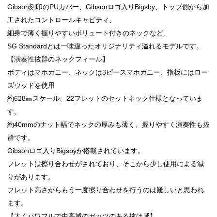
Gibson刻印のPUカバー、Gibsonロゴ入りBigsby、トップ側から加
工されたコントロールキャビティ、
細身で薄く握りやすいボリュート付きのネックなど、
SG Standardとは一味違ったオリジナリティ溢れるモデルです。
【演奏性抜群のネックフィール】
ボディはマホガニー、ネックは3ピースマホガニー、指板にはロー
ズウッドを使用
約628㎜スケール、22フレットのセットネック仕様となっていま
す。
約40mmのナット幅でネックの厚みも薄く、握りやすく演奏性も抜
群です。
Gibsonロゴ入りBigsbyが搭載されています。
フレットは擦り合わせがされており、そこから少し使用による減
りがあります。
フレット高さからもう一度擦り合わせを行うのは難しいと思われ
ます。
【太くパワフルで中高域のガッツのある抜け感】