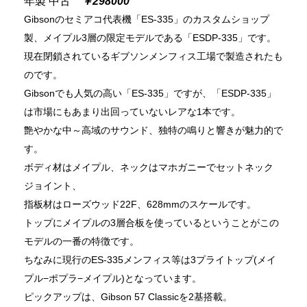
年製 中古
￥298000
Gibsonのセミアコ代表機「ES-335」のカスタムショップ
製、メイプル3層の限定モデルである「ESDP-335」です。
現在閉鎖されているギブソンメンフィス工場で製造されたも
のです。
Gibsonでも人気の高い「ES-335」ですが、「ESDP-335」
は市場にもあまり出回っていないレアな1本です。
艶やかな中～高域のサウンド、独特の鳴りと響きが魅力的で
す。
ボディ材はメイプル、ネックはマホガニーでセットネック
ジョイント、
指板材はローズウッド22F、628mmのスケールです。
トップにメイプルの3層合板を使っているということがこの
モデルの一番の特徴です。
ちなみに現行のES-335メンフィス等は3プライトップ(メイ
プル−ポプラ−メイプル)となっています。
ピックアップは、Gibson 57 Classicを2基搭載。