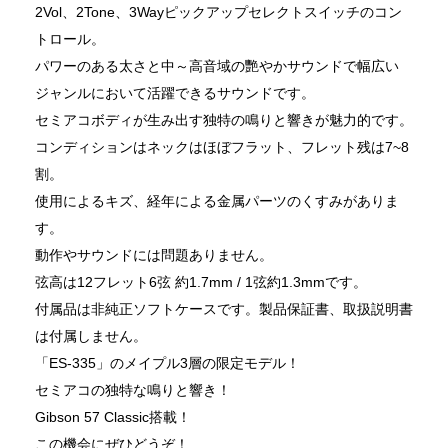
2Vol、2Tone、3Wayピックアップセレクトスイッチのコン
トロール。
パワーのある太さと中～高音域の艷やかサウンドで幅広い
ジャンルにおいて活躍できるサウンドです。
セミアコボディが生み出す独特の鳴りと響きが魅力的です。
コンディションはネックはほぼフラット、フレット残は7~8
割。
使用によるキズ、経年による金属パーツのくすみがありま
す。
動作やサウンドには問題ありません。
弦高は12フレット6弦 約1.7mm / 1弦約1.3mmです。
付属品は非純正ソフトケースです。製品保証書、取扱説明書
は付属しません。
「ES-335」のメイプル3層の限定モデル！
セミアコの独特な鳴りと響き！
Gibson 57 Classic搭載！
この機会にぜひどうぞ！