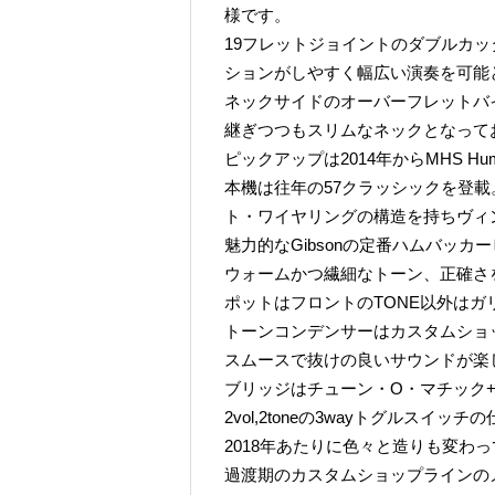
様です。
19フレットジョイントのダブルカ
ションがしやすく幅広い演奏を可能
ネックサイドのオーバーフレットバ
継ぎつつもスリムなネックとなって
ピックアップは2014年からMHS Hu
本機は往年の57クラッシックを登載。A
ト・ワイヤリングの構造を持ちヴィ
魅力的なGibsonの定番ハムバッカ
ウォームかつ繊細なトーン、正確さ
ポットはフロントのTONE以外はガ
トーンコンデンサーはカスタムショ
スムースで抜けの良いサウンドが楽
ブリッジはチューン・O・マチック
2vol,2toneの3wayトグルスイ
2018年あたりに色々と造りも変わ
過渡期のカスタムショップラインのメ