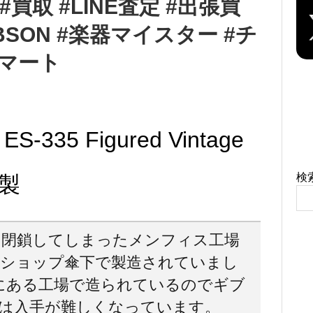
#買取 #LINE査定 #出張買
IBSON #楽器マイスター #チ
ジマート
ES-335 Figured Vintage
検
年製
は閉鎖してしまったメンフィス工場
ムショップ傘下で製造されていまし
にある工場で造られているのでギブ
は入手が難しくなっています。