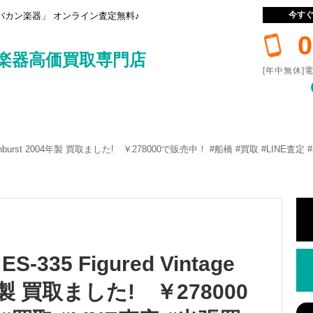
今す
カン楽器」 オンライン査定無料♪
0
楽器高価買取専門店
[年中無休]電
intage Sunburst 2004年製 買取ました! ￥278000で販売中！ #船橋 #買取 #LI
ES-335 Figured Vintage
4年製 買取ました! ￥278000