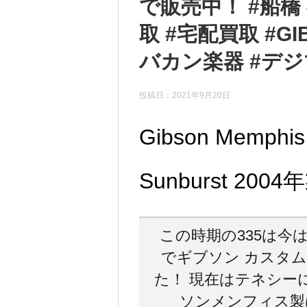
で販売中！ #船橋 
取 #宅配買取 #G
バカン楽器 #デ
投稿日：
2021年9月20日
Gibson Memphis 
Sunburst 2004
この時期の335は今
でギブソン カスタ
た！ 現在はテネシー
ソンメンフィス製