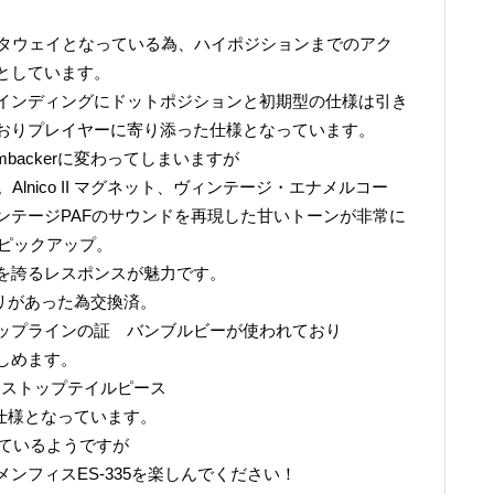
ッタウェイとなっている為、ハイポジションまでのアク
としています。
インディングにドットポジションと初期型の仕様は引き
おりプレイヤーに寄り添った仕様となっています。
mbackerに変わってしまいますが
lnico II マグネット、ヴィンテージ・エナメルコー
ンテージPAFのサウンドを再現した甘いトーンが非常に
ーピックアップ。
を誇るレスポンスが魅力です。
リがあった為交換済。
ップラインの証 バンブルビーが使われており
しめます。
+ストップテイルピース
ッチの仕様となっています。
っているようですが
ンフィスES-335を楽しんでください！