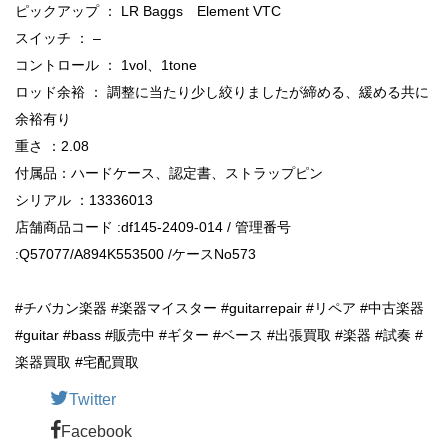
ピックアップ ： LR Baggs Element VTC
スイッチ ： –
コントロール ： 1vol、1tone
ロッド余裕 ： 調整に当たり少し絞りましたが締める、緩める共に
余裕有り
重さ ：2.08
付属品：ハードケース、認定書、ストラップピン
シリアル ：13336013
店舗商品コード :df145-2409-014 / 管理番号
:Q57077/A894K553500 /ケースNo573
#チバカン楽器 #楽器マイスター #guitarrepair #リペア #中古楽器
#guitar #bass #販売中 #ギター #ベース #出張買取 #楽器 #試奏 #
楽器買取 #宅配買取
Twitter
Facebook