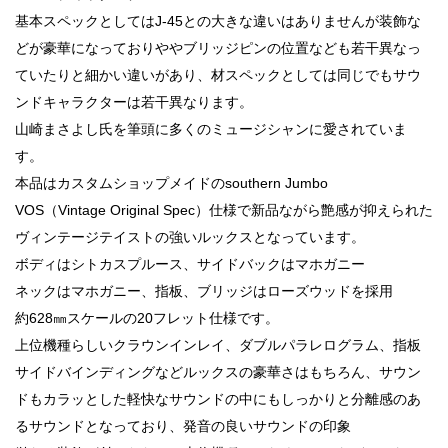
基本スペックとしてはJ-45との大きな違いはありませんが装飾な
どが豪華になっておりややブリッジピンの位置なども若干異なっ
ていたりと細かい違いがあり、材スペックとしては同じでもサウ
ンドキャラクターは若干異なります。
山崎まさよし氏を筆頭に多くのミュージシャンに愛されていま
す。
本品はカスタムショップメイドのsouthern Jumbo
VOS（Vintage Original Spec）仕様で新品ながら艶感が抑えられた
ヴィンテージテイストの強いルックスとなっています。
ボディはシトカスプルース、サイドバックはマホガニー
ネックはマホガニー、指板、ブリッジはローズウッドを採用
約628㎜スケールの20フレット仕様です。
上位機種らしいクラウンインレイ、ダブルパラレログラム、指板
サイドバインディングなどルックスの豪華さはもちろん、サウン
ドもカラッとした軽快なサウンドの中にもしっかりと分離感のあ
るサウンドとなっており、発音の良いサウンドの印象