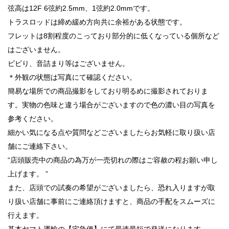
弦高は12F 6弦約2.5mm、1弦約2.0mmです。
トラスロッドは締め緩め方向共に余裕がある状態です。
フレットは8割程度のこっており部分的に低くなっている個所など
はございません。
ビビり、音詰まり等はございません。
＊外観の状態は写真にて確認ください。
簡易な場所での商品撮影をしており明るめに撮影されておりま
す。実物の色味と違う場合がございますので色の濃い目の写真を
参考ください。
細かい気になる点や質問などございましたらお気軽に取り扱い店
舗にご連絡下さい。
“店頭販売中の商品の為万が一売切れの際はご容赦の程お願い申し
上げます。 ”
また、店頭での試奏の希望がございましたら、恐れ入りますが取
り扱い店舗に事前にご連絡頂けますと、商品の手配をスムーズに
行えます。
基本ヤマト運輸の【宅急便】にて最速最短で発送になります。