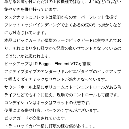
単なる装飾が付いただけの上位機種ではなく、J-45などにはない
艶やかさを併せ持っています。
タスクナットにフレットは最初からのオーバーフレット仕様で、
フレットエッジバインディングでよくあるの弦の引っ掛かりなど
にも対応されています。
本品はピックガードが薄型のラージピックガードに交換されてお
り、それにより少し軽やかで発音の良いサウンドとなっているの
ではないかと思われます。
ピックアップはLR Baggs Element VTCが搭載
アクティブタイプのアンダーサドルピエゾタイプのピックアップ
で幅広くダイナミックなサウンドが魅力となっています。
サウンドホール上部にボリュームとトーンコントロールがある為
ライブなどでもすぐに使え、現場でのコントロールも可能です。
コンデイションはネックはフラットの状態です。
使用による傷や打痕、パーツのくすみがございます。
ピックガードが交換されています。
トラスロッドカバー横に打痕の様な傷があります。