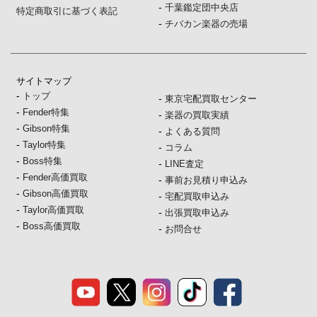
-
千葉鑑定団中央店
特定商取引に基づく表記
-
チバカン楽器の売場
サイトマップ
-
トップ
-
東京宅配買取センター
-
Fender特集
-
楽器の買取実績
-
Gibson特集
-
よくある質問
-
Taylor特集
-
コラム
-
Boss特集
-
LINE査定
-
Fender高価買取
-
事前お見積り申込み
-
Gibson高価買取
-
宅配買取申込み
-
Taylor高価買取
-
出張買取申込み
-
Boss高価買取
-
お問合せ