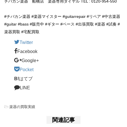
チバカン楽器 船橋店 楽器専用ダイヤル TEL : 0120-954-550
#チバカン楽器 #楽器マイスター #guitarrepair #リペア #中古楽器
#guitar #bass #販売中 #ギター #ベース #出張買取 #楽器 #試奏 #
楽器買取 #宅配買取
Twitter
Facebook
Google+
Pocket
B!
はてブ
LINE
-
楽器の買取実績
関連記事