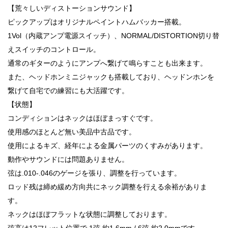
【荒々しいディストーションサウンド】
ピックアップはオリジナルペイントハムバッカー搭載。
1Vol（内蔵アンプ電源スイッチ）、NORMAL/DISTORTION切り替
えスイッチのコントロール。
通常のギターのようにアンプへ繋げて鳴らすことも出来ます。
また、ヘッドホンミニジャックも搭載しており、ヘッドンホンを
繋げて自宅での練習にも大活躍です。
【状態】
コンディションはネックはほぼまっすぐです。
使用感のほとんど無い美品中古品です。
使用によるキズ、経年による金属パーツのくすみがあります。
動作やサウンドには問題ありません。
弦は.010-.046のゲージを張り、調整を行っています。
ロッド残は締め緩め方向共にネック調整を行える余裕がありま
す。
ネックはほぼフラットな状態に調整しております。
弦高は12フレット位置で 1弦 約1.6mm / 6弦 約2.0mmです。