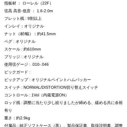
指板材 ： ローレル（22F）
弦高 高音-低音 ： 1.6-2.0m
フレット残 : 9割以上
インレイ：オリジナル
ナット（材/幅）：約41.5mm
ペグ : オリジナル
スケール : 約610mm
ブリッジ : オリジナル
使用弦ゲージ : .010-.046
ピックガード :
ピックアップ : オリジナルペイントハムバッカー
スイッチ : NORMAL/DISTORTION切り替えスイッチ
コントロール : 1Vol（内蔵電源ON）
ロッド残 : 調整に当たり少し絞りましたが締める、緩める共に余裕
有り
重さ：約2.9kg
付属品 : 純正ソフトケース（黒）、製品保証書、取扱説明書、調整