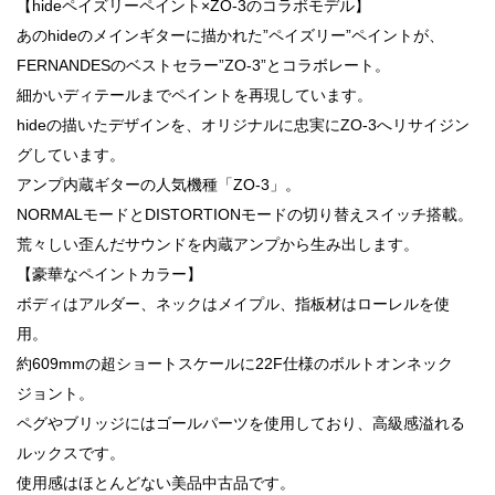
【hideペイズリーペイント×ZO-3のコラボモデル】
あのhideのメインギターに描かれた”ペイズリー”ペイントが、
FERNANDESのベストセラー”ZO-3”とコラボレート。
細かいディテールまでペイントを再現しています。
hideの描いたデザインを、オリジナルに忠実にZO-3へリサイジン
グしています。
アンプ内蔵ギターの人気機種「ZO-3」。
NORMALモードとDISTORTIONモードの切り替えスイッチ搭載。
荒々しい歪んだサウンドを内蔵アンプから生み出します。
【豪華なペイントカラー】
ボディはアルダー、ネックはメイプル、指板材はローレルを使
用。
約609mmの超ショートスケールに22F仕様のボルトオンネック
ジョント。
ペグやブリッジにはゴールパーツを使用しており、高級感溢れる
ルックスです。
使用感はほとんどない美品中古品です。