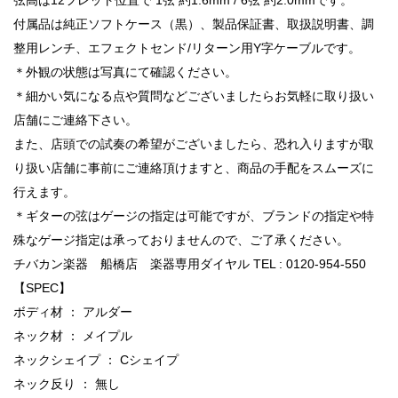
付属品は純正ソフトケース（黒）、製品保証書、取扱説明書、調
整用レンチ、エフェクトセンド/リターン用Y字ケーブルです。
＊外観の状態は写真にて確認ください。
＊細かい気になる点や質問などございましたらお気軽に取り扱い
店舗にご連絡下さい。
また、店頭での試奏の希望がございましたら、恐れ入りますが取
り扱い店舗に事前にご連絡頂けますと、商品の手配をスムーズに
行えます。
＊ギターの弦はゲージの指定は可能ですが、ブランドの指定や特
殊なゲージ指定は承っておりませんので、ご了承ください。
チバカン楽器 船橋店 楽器専用ダイヤル TEL : 0120-954-550
【SPEC】
ボディ材 ： アルダー
ネック材 ： メイプル
ネックシェイプ ： Cシェイプ
ネック反り ： 無し