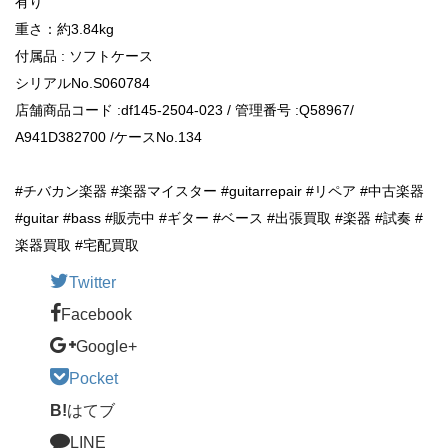
有り
重さ：約3.84kg
付属品 : ソフトケース
シリアルNo.S060784
店舗商品コード :df145-2504-023 / 管理番号 :Q58967/
A941D382700 /ケースNo.134
#チバカン楽器 #楽器マイスター #guitarrepair #リペア #中古楽器
#guitar #bass #販売中 #ギター #ベース #出張買取 #楽器 #試奏 #
楽器買取 #宅配買取
Twitter
Facebook
Google+
Pocket
B!
はてブ
LINE