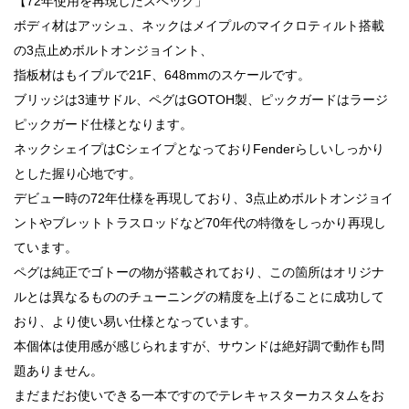
【72年使用を再現したスペック」
ボディ材はアッシュ、ネックはメイプルのマイクロティルト搭載
の3点止めボルトオンジョイント、
指板材はもイプルで21F、648mmのスケールです。
ブリッジは3連サドル、ペグはGOTOH製、ピックガードはラージ
ピックガード仕様となります。
ネックシェイプはCシェイプとなっておりFenderらしいしっかり
とした握り心地です。
デビュー時の72年仕様を再現しており、3点止めボルトオンジョイ
ントやブレットトラスロッドなど70年代の特徴をしっかり再現し
ています。
ペグは純正でゴトーの物が搭載されており、この箇所はオリジナ
ルとは異なるもののチューニングの精度を上げることに成功して
おり、より使い易い仕様となっています。
本個体は使用感が感じられますが、サウンドは絶好調で動作も問
題ありません。
まだまだお使いできる一本ですのでテレキャスターカスタムをお