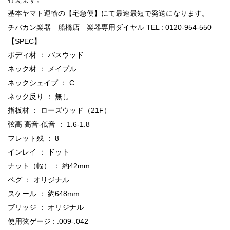
基本ヤマト運輸の【宅急便】にて最速最短で発送になります。
チバカン楽器 船橋店 楽器専用ダイヤル TEL : 0120-954-550
【SPEC】
ボディ材 ： バスウッド
ネック材 ： メイプル
ネックシェイプ ： C
ネック反り ： 無し
指板材 ： ローズウッド（21F）
弦高 高音-低音 ： 1.6-1.8
フレット残 ： 8
インレイ ： ドット
ナット（幅） ： 約42mm
ペグ ： オリジナル
スケール ： 約648mm
ブリッジ ： オリジナル
使用弦ゲージ : .009-.042