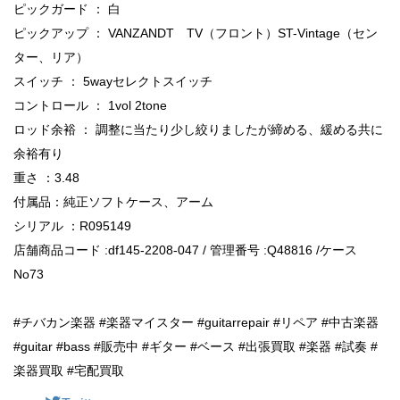
ピックガード ： 白
ピックアップ ： VANZANDT TV（フロント）ST-Vintage（セン
ター、リア）
スイッチ ： 5wayセレクトスイッチ
コントロール ： 1vol 2tone
ロッド余裕 ： 調整に当たり少し絞りましたが締める、緩める共に
余裕有り
重さ ：3.48
付属品：純正ソフトケース、アーム
シリアル ：R095149
店舗商品コード :df145-2208-047 / 管理番号 :Q48816 /ケース
No73
#チバカン楽器 #楽器マイスター #guitarrepair #リペア #中古楽器
#guitar #bass #販売中 #ギター #ベース #出張買取 #楽器 #試奏 #
楽器買取 #宅配買取