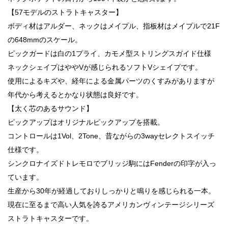
【57モデルのストラトキャスター】
ボディ材はアルダー、ネックはメイプル、指板材はメイプルで21F
の648mmのスケール。
ピックガードは白の1プライ、カモメ型ストリングスガイド仕様
ネックシェイプはややVが感じられるソフトVシェイプです。
使用によるキズや、経年による金属パーツのくすみがありますが
年代から考えるとかなり状態は良好です。
【太く芯のあるサウンド】
ピックアップはオリジナルピックアップを搭載。
コントロールは1Vol、2Tone、昔ながらの3wayセレクトスイッチ
仕様です。
シンクロナイズドトレモロでブリッジ駒にはFenderの印字が入っ
ています。
生産から30年が経過しておりしっかりと鳴りを感じられる一本。
現在に至るまで高い人気を誇るアメリカンヴィンテージシリーズ
ストラトキャスターです。