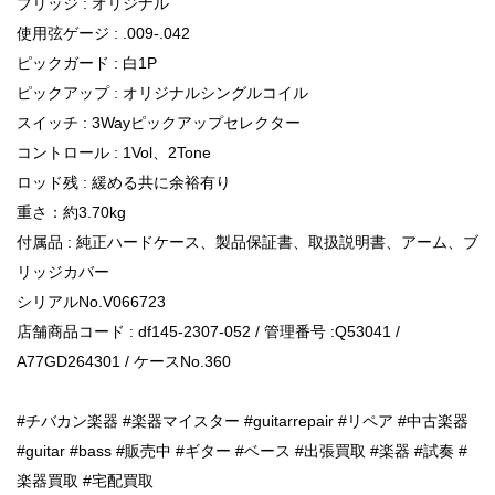
ブリッジ : オリジナル
使用弦ゲージ : .009-.042
ピックガード : 白1P
ピックアップ : オリジナルシングルコイル
スイッチ : 3Wayピックアップセレクター
コントロール : 1Vol、2Tone
ロッド残 : 緩める共に余裕有り
重さ：約3.70kg
付属品 : 純正ハードケース、製品保証書、取扱説明書、アーム、ブ
リッジカバー
シリアルNo.V066723
店舗商品コード : df145-2307-052 / 管理番号 :Q53041 /
A77GD264301 / ケースNo.360
#チバカン楽器 #楽器マイスター #guitarrepair #リペア #中古楽器
#guitar #bass #販売中 #ギター #ベース #出張買取 #楽器 #試奏 #
楽器買取 #宅配買取