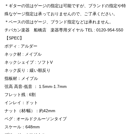
＊ギターの弦はゲージの指定は可能ですが、ブランドの指定や特
殊なゲージ指定は承っておりませんので、ご了承ください。
＊ベースの弦はゲージ、ブランド指定などは承れません。
チバカン楽器 船橋店 楽器専用ダイヤル TEL : 0120-954-550
【SPEC】
ボディ : アルダー
ネック材 : メイプル
ネックシェイプ : ソフトV
ネック反り：緩い順反り
指板材：メイプル
弦高 高音-低音 ： 1.5mm-1.7mm
フレット残 : 6割
インレイ：ドット
ナット（材/幅）：約42mm
ペグ : オールドクルーソンタイプ
スケール：648mm