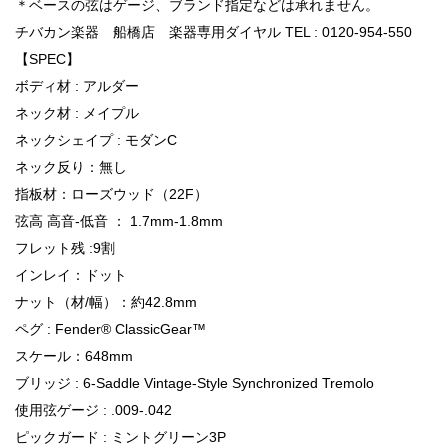
＊ベースの弦はゲージ、ブランド指定などは承れません。
チバカン楽器 船橋店 楽器専用ダイヤル TEL : 0120-954-550
【SPEC】
ボディ材 : アルダー
ネック材 : メイプル
ネックシェイプ : モダンC
ネック反り：無し
指板材：ローズウッド（22F）
弦高 高音-低音 ： 1.7mm-1.8mm
フレット残 :9割
インレイ：ドット
ナット（材/幅）：約42.8mm
ペグ : Fender® ClassicGear™
スケール：648mm
ブリッジ : 6-Saddle Vintage-Style Synchronized Tremolo
使用弦ゲージ : .009-.042
ピックガード : ミントグリーン3P