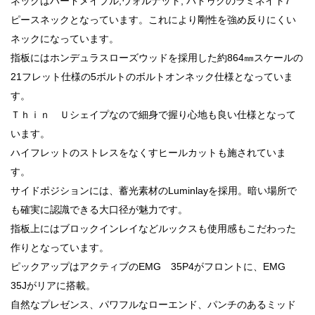
ネックはハードメイプル,ウォルナット, パドゥクのラミネイト7
ピースネックとなっています。これにより剛性を強め反りにくい
ネックになっています。
指板にはホンデュラスローズウッドを採用した約864㎜スケールの
21フレット仕様の5ボルトのボルトオンネック仕様となっていま
す。
Ｔｈｉｎ Ｕシェイプなので細身で握り心地も良い仕様となって
います。
ハイフレットのストレスをなくすヒールカットも施されていま
す。
サイドポジションには、蓄光素材のLuminlayを採用。暗い場所で
も確実に認識できる大口径が魅力です。
指板上にはブロックインレイなどルックスも使用感もこだわった
作りとなっています。
ピックアップはアクティブのEMG 35P4がフロントに、EMG
35Jがリアに搭載。
自然なプレゼンス、パワフルなローエンド、パンチのあるミッド