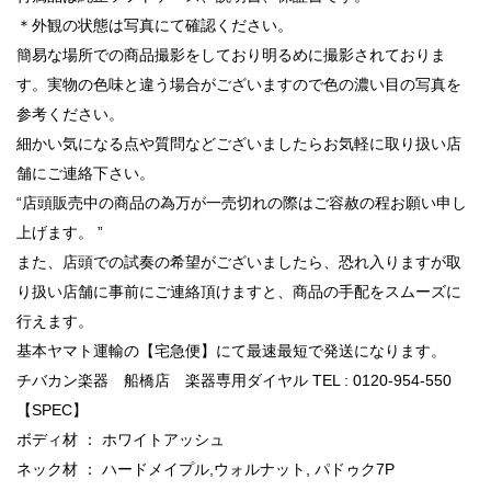
＊外観の状態は写真にて確認ください。
簡易な場所での商品撮影をしており明るめに撮影されておりま
す。実物の色味と違う場合がございますので色の濃い目の写真を
参考ください。
細かい気になる点や質問などございましたらお気軽に取り扱い店
舗にご連絡下さい。
“店頭販売中の商品の為万が一売切れの際はご容赦の程お願い申し
上げます。 ”
また、店頭での試奏の希望がございましたら、恐れ入りますが取
り扱い店舗に事前にご連絡頂けますと、商品の手配をスムーズに
行えます。
基本ヤマト運輸の【宅急便】にて最速最短で発送になります。
チバカン楽器 船橋店 楽器専用ダイヤル TEL : 0120-954-550
【SPEC】
ボディ材 ： ホワイトアッシュ
ネック材 ： ハードメイプル,ウォルナット, パドゥク7P