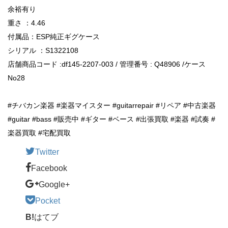
余裕有り
重さ ：4.46
付属品：ESP純正ギグケース
シリアル ：S1322108
店舗商品コード :df145-2207-003 / 管理番号 : Q48906 /ケース
No28
#チバカン楽器 #楽器マイスター #guitarrepair #リペア #中古楽器
#guitar #bass #販売中 #ギター #ベース #出張買取 #楽器 #試奏 #
楽器買取 #宅配買取
Twitter
Facebook
Google+
Pocket
B!
はてブ