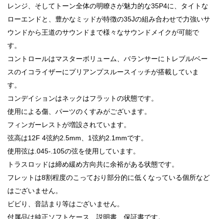
レンジ、そしてトーン全体の明瞭さが魅力的な35P4に、タイトな
ローエンドと、豊かなミッドが特徴の35Jの組み合わせで力強いサ
ウンドから王道のサウンドまで様々なサウンドメイクが可能で
す。
コントロールはマスターボリューム、バランサーにトレブル/ベー
スのイコライザーにプリアンプスルースイッチが搭載していま
す。
コンデイションはネックはフラットの状態です。
使用による傷、パーツのくすみがございます。
フィンガーレストが増設されています。
弦高は12F 4弦約2.5mm、1弦約2.1mmです。
使用弦は.045-.105の弦を使用しています。
トラスロッドは締め緩め方向共に余裕がある状態です。
フレットは8割程度のこっており部分的に低くなっている個所など
はございません。
ビビり、音詰まり等はございません。
付属品は純正ソフトケース、説明書、保証書です。