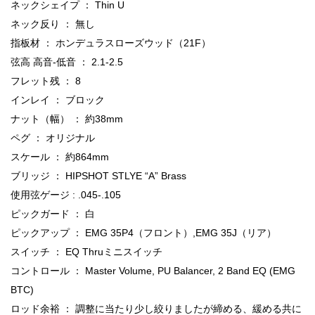
ネックシェイプ ： Thin U
ネック反り ： 無し
指板材 ： ホンデュラスローズウッド（21F）
弦高 高音-低音 ： 2.1-2.5
フレット残 ： 8
インレイ ： ブロック
ナット（幅） ： 約38mm
ペグ ： オリジナル
スケール ： 約864mm
ブリッジ ： HIPSHOT STLYE “A” Brass
使用弦ゲージ : .045-.105
ピックガード ： 白
ピックアップ ： EMG 35P4（フロント）,EMG 35J（リア）
スイッチ ： EQ Thruミニスイッチ
コントロール ： Master Volume, PU Balancer, 2 Band EQ (EMG
BTC)
ロッド余裕 ： 調整に当たり少し絞りましたが締める、緩める共に