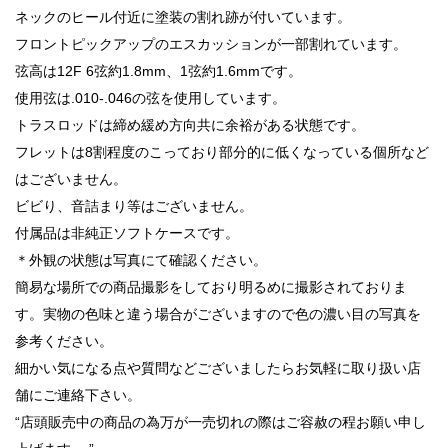
ネックのヒール付近に塗装の割れ跡が付いています。
フロントピックアップのエスカッションが一部割れています。
弦高は12F 6弦約1.8mm、1弦約1.6mmです。
使用弦は.010-.046の弦を使用しています。
トラスロッドは締め緩め方向共に余裕がある状態です。
フレットは8割程度のこっており部分的に低くなっている個所など
はございません。
ビビり、音詰まり等はございません。
付属品は非純正ソフトケースです。
＊外観の状態は写真にて確認ください。
簡易な場所での商品撮影をしており明るめに撮影されておりま
す。実物の色味と違う場合がございますので色の濃い目の写真を
参考ください。
細かい気になる点や質問などございましたらお気軽に取り扱い店
舗にご連絡下さい。
“店頭販売中の商品の為万が一売切れの際はご容赦の程お願い申し