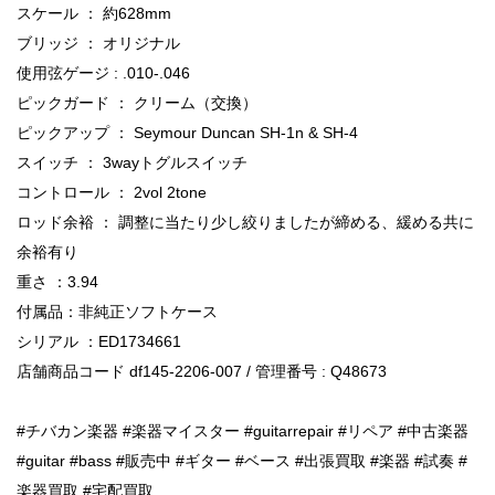
スケール ： 約628mm
ブリッジ ： オリジナル
使用弦ゲージ : .010-.046
ピックガード ： クリーム（交換）
ピックアップ ： Seymour Duncan SH-1n & SH-4
スイッチ ： 3wayトグルスイッチ
コントロール ： 2vol 2tone
ロッド余裕 ： 調整に当たり少し絞りましたが締める、緩める共に
余裕有り
重さ ：3.94
付属品：非純正ソフトケース
シリアル ：ED1734661
店舗商品コード df145-2206-007 / 管理番号 : Q48673
#チバカン楽器 #楽器マイスター #guitarrepair #リペア #中古楽器
#guitar #bass #販売中 #ギター #ベース #出張買取 #楽器 #試奏 #
楽器買取 #宅配買取