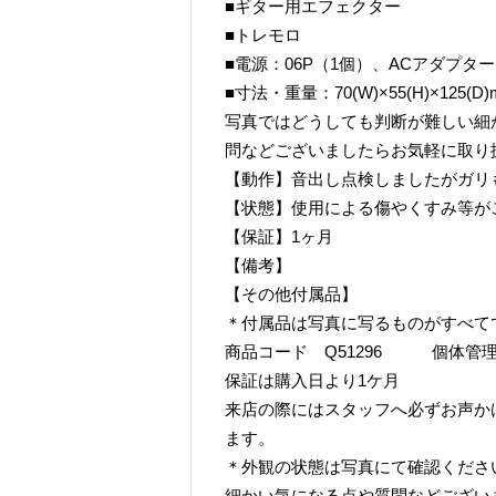
■ギター用エフェクター
■トレモロ
■電源：06P（1個）、ACアダプター（
■寸法・重量：70(W)×55(H)×125(D)
写真ではどうしても判断が難しい細
問などございましたらお気軽に取り
【動作】音出し点検しましたがガリ
【状態】使用による傷やくすみ等が
【保証】1ヶ月
【備考】
【その他付属品】
＊付属品は写真に写るものがすべて
商品コード Q51296 個体管理番号 
保証は購入日より1ケ月
来店の際にはスタッフへ必ずお声か
ます。
＊外観の状態は写真にて確認くださ
細かい気になる点や質問などござい