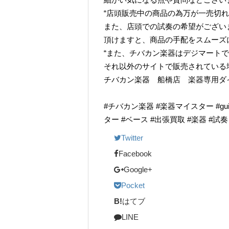
“店頭販売中の商品の為万が一売切れ
また、店頭での試奏の希望がござい
頂けますと、商品の手配をスムーズ
“また、チバカン楽器はデジマート
それ以外のサイトで販売されている
チバカン楽器 船橋店 楽器専用ダイヤル TE
#チバカン楽器 #楽器マイスター #guitarr
ター #ベース #出張買取 #楽器 #試
Twitter
Facebook
Google+
Pocket
B!
はてブ
LINE