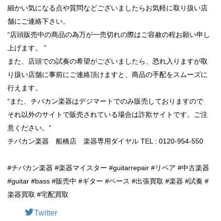
細かい気になる点や質問などございましたらお気軽に取り扱い店
舗にご連絡下さい。
“店頭販売中の商品の為万が一売切れの際はご容赦の程お願い申し
上げます。 ”
また、店頭での試奏の希望がございましたら、恐れ入りますが取
り扱い店舗に事前にご連絡頂けますと、商品の手配をスムーズに
行えます。
“また、チバカン楽器はデジマートでのみ販売しておりますので
それ以外のサイトで販売されている場合は詐欺サイトです。ご注
意ください。”
チバカン楽器 船橋店 楽器専用ダイヤル TEL : 0120-954-550
#チバカン楽器 #楽器マイスター #guitarrepair #リペア #中古楽器
#guitar #bass #販売中 #ギター #ベース #出張買取 #楽器 #試奏 #
楽器買取 #宅配買取
Twitter