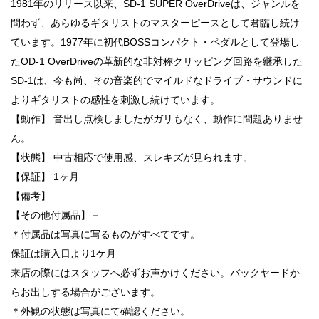
1981年のリリース以来、SD-1 SUPER OverDriveは、ジャンルを
問わず、あらゆるギタリストのマスターピースとして君臨し続け
ています。1977年に初代BOSSコンパクト・ペダルとして登場し
たOD-1 OverDriveの革新的な非対称クリッピング回路を継承した
SD-1は、今も尚、その音楽的でマイルドなドライブ・サウンドに
よりギタリストの感性を刺激し続けています。
【動作】 音出し点検しましたがガリもなく、動作に問題ありませ
ん。
【状態】 中古相応で使用感、スレキズが見られます。
【保証】 1ヶ月
【備考】
【その他付属品】－
＊付属品は写真に写るものがすべてです。
保証は購入日より1ケ月
来店の際にはスタッフへ必ずお声かけください。バックヤードか
らお出しする場合がございます。
＊外観の状態は写真にて確認ください。