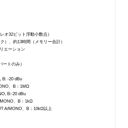
ステレオ32ビット浮動小数点）
ック）、約13時間（メモリー合計）
バリエーション
パートのみ）
 -20 dBu
ONO、B：1MΩ
B:-20 dBu
MONO、B：1kΩ
A/MONO、B：10kΩ以上