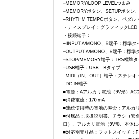
–MEMORY/LOOP LEVELつまみ
–MEMORYボタン、SETUPボタン、R
–RHYTHM TEMPOボタン、ペダ
・ディスプレイ：グラフィックLCD 
・接続端子：
–IINPUT A/MONO、B端子：標準タ
–OUTPUT A/MONO、B端子：標準
–STOP/MEMORY端子：TRS標準
–USB端子：USB Bタイプ
–MIDI（IN、OUT）端子：ステレ
–DC IN端子
■電源：Aアルカリ電池（9V形）ACア
■消費電流：170 mA
■連続使用時の電池の寿命：アルカ
■付属品：取扱説明書、チラシ（安
口）、アルカリ電池（9V形、本体
■対応別売り品：フットスイッチ：FS-