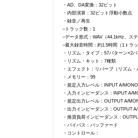
・AD、DA変換：32ビット
・内部演算：32ビット浮動小数点
・録音／再生
–トラック数：1
–データ形式：WAV（44.1kHz、
–最大録音時間：約1.5時間（1トラ
・リズム・タイプ：57パターン×2
・リズム・キット：7種類
・エフェクト：リバーブ（リズム・
・メモリー：99
・規定入力レベル：INPUT A/MONO, B:
・入力インピーダンス：INPUT A/M
・規定出力レベル：OUTPUT A/MONO, 
・出力インピーダンス：OUTPUT A/
・推奨負荷インピーダンス：OUTPUT 
・バイパス：バッファード
・コントロール：