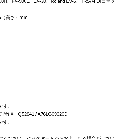
V-500L、EV-30、Roland EV-5、TRS/MIDIコネク
56（高さ）mm
です。
理番号 : Q52841 / A76LG09320D
です。
けください。バックヤードからお出しする場合がござい