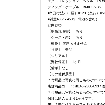
エクスプレッション・ペダル：FV-500H、F
ティング・ケーブル：BMIDI-5-35
■外形寸法73（幅）×129（奥行）×
■質量405g / 450g（電池を含む）
◎内容◎
【取扱説明書】 あり
【ケース・箱】 あり
【動作】 問題ありません
【状態】 美品
【シリアル】
【弊社保証】 1ヶ月
【備考】なし
【その他付属品】
＊付属品は写真に写るものがすべて
店舗商品コード : df146-2306-093 / 管
＊付属品は写真に写るものがすべて
保証は購入日より1ヶ月です。
来店の際にはスタッフへ必ずお声か