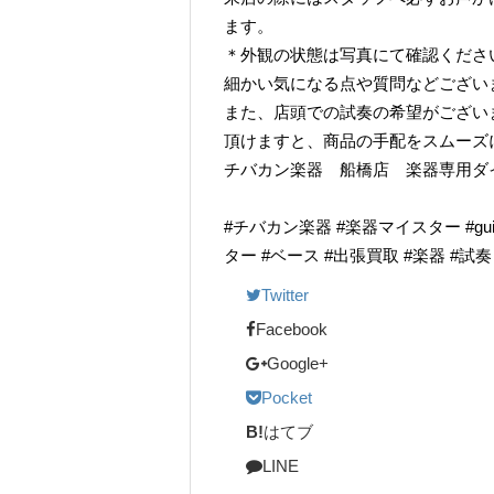
ます。
＊外観の状態は写真にて確認くださ
細かい気になる点や質問などござい
また、店頭での試奏の希望がござい
頂けますと、商品の手配をスムーズ
チバカン楽器 船橋店 楽器専用ダイヤル TE
#チバカン楽器 #楽器マイスター #guitarr
ター #ベース #出張買取 #楽器 #試
Twitter
Facebook
Google+
Pocket
B!
はてブ
LINE