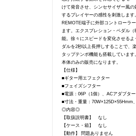
けて発音させ、シンセサイザー風の
するプレイヤーの感性を刺激します
REMOTE端子に外部コントローラ
ます。エクスプレション・ペダル（E
能。徐々にスピードを変化させるよ
ダルを2秒以上長押しすることで、楽
タップテンポ機能も搭載しています
本体のみの販売になります。
【仕様】
■ギター用エフェクター
■フェイズシフター
■電源：06P（1個）、ACアダプター（
■寸法・重量：70W×125D×55Hm
◎内容◎
【取扱説明書】 なし
【ケース・箱】 なし
【動作】 問題ありません