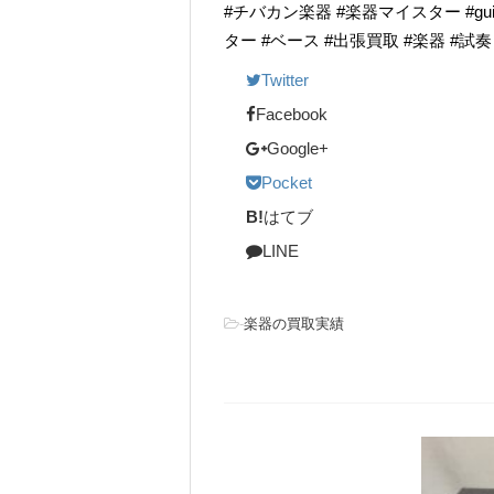
#チバカン楽器 #楽器マイスター #guitarr
ター #ベース #出張買取 #楽器 #試
Twitter
Facebook
Google+
Pocket
B!
はてブ
LINE
-
楽器の買取実績