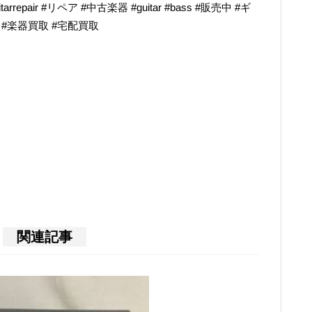
epair #リペア #中古楽器 #guitar #bass #販売中 #ギ
奏 #楽器買取 #宅配買取
関連記事