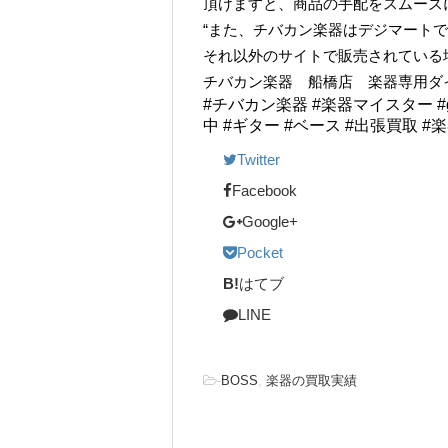
頂けますと、商品の手配をスムーズ
“また、チバカン楽器はデジマート
それ以外のサイトで販売されている
チバカン楽器 船橋店 楽器専用ダイヤル TE
#チバカン楽器 #楽器マイスター #guita
中 #ギター #ベース #出張買取 #
Twitter
Facebook
Google+
Pocket
B!
はてブ
LINE
-
BOSS
,
楽器の買取実績