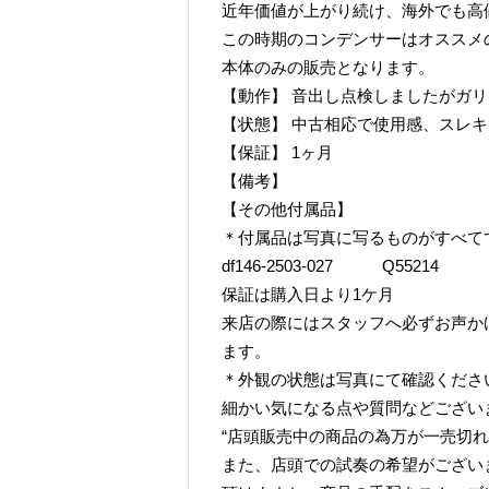
近年価値が上がり続け、海外でも高値
この時期のコンデンサーはオススメ
本体のみの販売となります。
【動作】 音出し点検しましたがガ
【状態】 中古相応で使用感、スレ
【保証】 1ヶ月
【備考】
【その他付属品】
＊付属品は写真に写るものがすべて
df146-2503-027 Q55214
保証は購入日より1ケ月
来店の際にはスタッフへ必ずお声か
ます。
＊外観の状態は写真にて確認くださ
細かい気になる点や質問などござい
“店頭販売中の商品の為万が一売切れ
また、店頭での試奏の希望がござい