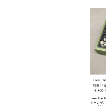
Free Th
買取り
43,80
Free The 
トーンがこ