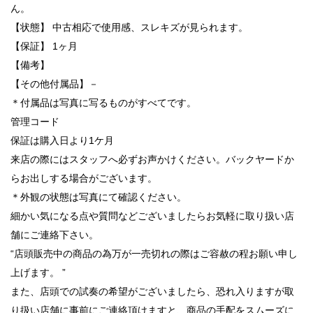
ん。
【状態】 中古相応で使用感、スレキズが見られます。
【保証】 1ヶ月
【備考】
【その他付属品】－
＊付属品は写真に写るものがすべてです。
管理コード
保証は購入日より1ケ月
来店の際にはスタッフへ必ずお声かけください。バックヤードか
らお出しする場合がございます。
＊外観の状態は写真にて確認ください。
細かい気になる点や質問などございましたらお気軽に取り扱い店
舗にご連絡下さい。
“店頭販売中の商品の為万が一売切れの際はご容赦の程お願い申し
上げます。 ”
また、店頭での試奏の希望がございましたら、恐れ入りますが取
り扱い店舗に事前にご連絡頂けますと、商品の手配をスムーズに