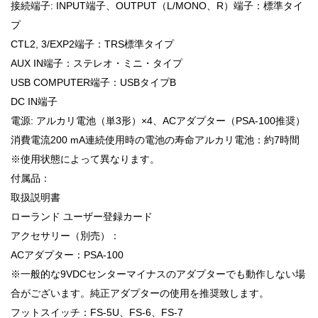
接続端子: INPUT端子、OUTPUT（L/MONO、R）端子：標準タイ
プ
CTL2, 3/EXP2端子：TRS標準タイプ
AUX IN端子：ステレオ・ミニ・タイプ
USB COMPUTER端子：USBタイプB
DC IN端子
電源: アルカリ電池（単3形）×4、ACアダプター（PSA-100推奨）
消費電流200 mA連続使用時の電池の寿命アルカリ電池：約7時間
※使用状態によって異なります。
付属品：
取扱説明書
ローランド ユーザー登録カード
アクセサリー（別売）：
ACアダプター：PSA-100
※一般的な9VDCセンターマイナスのアダプターでも動作しない場
合がございます。純正アダプターの使用を推奨致します。
フットスイッチ：FS-5U、FS-6、FS-7