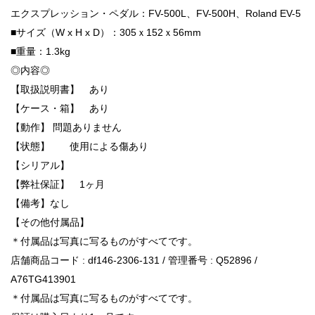
エクスプレッション・ペダル：FV-500L、FV-500H、Roland EV-5
■サイズ（W x H x D）：305ｘ152ｘ56mm
■重量：1.3kg
◎内容◎
【取扱説明書】 あり
【ケース・箱】 あり
【動作】 問題ありません
【状態】 使用による傷あり
【シリアル】
【弊社保証】 1ヶ月
【備考】なし
【その他付属品】
＊付属品は写真に写るものがすべてです。
店舗商品コード : df146-2306-131 / 管理番号 : Q52896 /
A76TG413901
＊付属品は写真に写るものがすべてです。