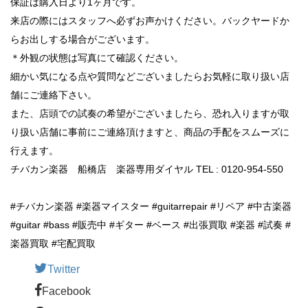
保証は購入日より1ヶ月です。
来店の際にはスタッフへ必ずお声かけください。バックヤードか
らお出しする場合がございます。
＊外観の状態は写真にて確認ください。
細かい気になる点や質問などございましたらお気軽に取り扱い店
舗にご連絡下さい。
また、店頭での試奏の希望がございましたら、恐れ入りますが取
り扱い店舗に事前にご連絡頂けますと、商品の手配をスムーズに
行えます。
チバカン楽器 船橋店 楽器専用ダイヤル TEL : 0120-954-550
#チバカン楽器 #楽器マイスター #guitarrepair #リペア #中古楽器
#guitar #bass #販売中 #ギター #ベース #出張買取 #楽器 #試奏 #
楽器買取 #宅配買取
Twitter
Facebook