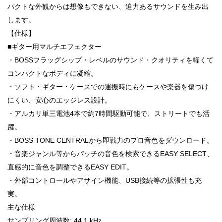
パクトな外観からは想像もできない、迫力あるサウンドを生み出
します。
【仕様】
■ギター用マルチエフェクター
・BOSSフラッグシップ・レベルのサウンド・クオリティを軽くて
コンパクトなボディに凝縮。
・ソフト・ギター・ケースでの運搬時にもケースや楽器を傷つけ
にくい、安心のエッジレス設計。
・アルカリ単三電池4本で約7時間駆動可能で、ストリートでも活
躍。
・BOSS TONE CENTRALから即戦力のプロ音色をダウンロード。
・音楽ジャンル等からパッチの音色を検索できるEASY SELECT、
直感的に音色を調整できるEASY EDIT。
・外部コントロールやアサイン機能、USB接続等の拡張性も充
実。
主な仕様
サンプリング周波数: 44.1 kHz