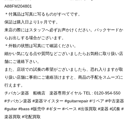
A88FM204801
＊付属品は写真に写るものがすべてです。
保証は購入日より1ヶ月です。
来店の際にはスタッフへ必ずお声かけください。バックヤードか
らお出しする場合がございます。
＊外観の状態は写真にて確認ください。
細かい気になる点や質問などございましたらお気軽に取り扱い店
舗にご連絡下さい。
また、店頭での試奏の希望がございましたら、恐れ入りますが取
り扱い店舗に事前にご連絡頂けますと、商品の手配をスムーズに
行えます。
チバカン楽器 船橋店 楽器専用ダイヤル TEL : 0120-954-550
#チバカン楽器 #楽器マイスター #guitarrepair #リペア #中古楽器
#guitar #bass #販売中 #ギター #ベース #出張買取 #楽器 #試奏 #
楽器買取 #宅配買取