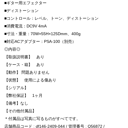
■ギター用エフェクター
■ディストーション
■コントロール：レベル、トーン、ディストーション
■消費電流：DC9V 4mA
■寸法・重量：70W×55H×125Dmm、400g
■対応ACアダプター：PSA-100（別売）
◎内容◎
【取扱説明書】 あり
【ケース・箱】 あり
【動作】 問題ありません
【状態】 使用による傷あり
【シリアル】
【弊社保証】 1ヶ月
【備考】なし
【その他付属品】
＊付属品は写真に写るものがすべてです。
店舗商品コード : df146-2409-044 / 管理番号 : Q56872 /