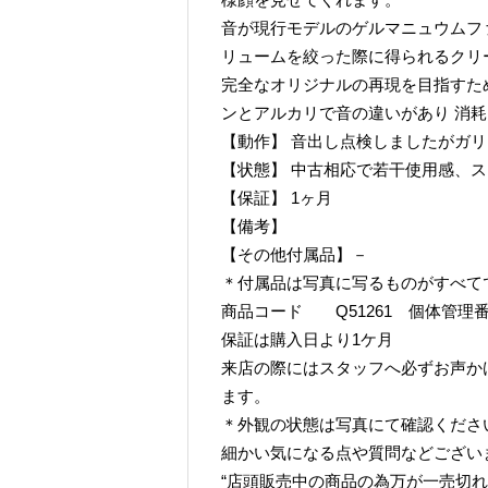
音が現行モデルのゲルマニュウムフ
リュームを絞った際に得られるクリ
完全なオリジナルの再現を目指すため
ンとアルカリで音の違いがあり 消
【動作】 音出し点検しましたがガ
【状態】 中古相応で若干使用感、
【保証】 1ヶ月
【備考】
【その他付属品】－
＊付属品は写真に写るものがすべて
商品コード Q51261 個体管理番号 
保証は購入日より1ケ月
来店の際にはスタッフへ必ずお声か
ます。
＊外観の状態は写真にて確認くださ
細かい気になる点や質問などござい
“店頭販売中の商品の為万が一売切れ