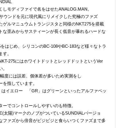
NDIAL
しモディファイで名をはせたANALOG.MAN。
uzzfaceのサウンドを元に現代風にリメイクした究極のファズ
ゲルマニュウムトランジスタと同様のNKT275を搭載
トな歪みからサスティーンが長く低音が暴れるハードな
75をはじめ、シリコンのBC-108やBC-183など様々なトラ
ます。
T-275にはホワイトドットとレッドドットというVer
い。
増幅度には誤差、個体差が多いため実測をし
ーを指しています。
」はイエロー 「GR」はグリーンといったアルファベッ
ターでコントロールしやすいのも特徴。
 FACE(太陽)マークのノブがついているSUNDIALバージョ
なファズから倍音がビジビジと食らいつくファズまで多