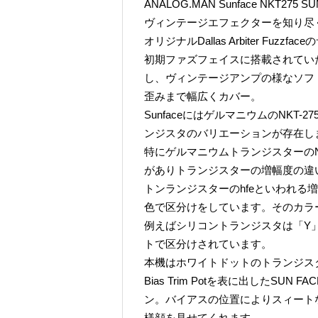
ANALOG.MAN Sunface NKT275 SU
ヴィンテージエフェクターを知り尽く
オリジナルDallas Arbiter F
初期ファズフェイスに搭載されていた
し、ヴィンテージアンプの様なソフ
歪みまで幅広くカバー。
SunfaceにはゲルマニウムのNKT-2
ンジスタのバリエーションが存在し
特にゲルマニウムトランジスターのNK
がありトランジスターの増幅度の違
トンランジスターのhfeといわれる
色で区分けをしています。そのカラ
例えばシリコントランジスタは「Y
トで区分けされています。
本機はホワイトドットのトランジス
Bias Trim Potを表に出したSUN
ン。バイアスの位置によりスィート
様顔を見せてくれます。