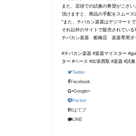
また、店頭での試奏の希望がござい
頂けますと、商品の手配をスムーズ
“また、チバカン楽器はデジマート
それ以外のサイトで販売されている
チバカン楽器 船橋店 楽器専用ダイヤル TE
#チバカン楽器 #楽器マイスター #guitarr
ター #ベース #出張買取 #楽器 #試
Twitter
Facebook
Google+
Pocket
B!
はてブ
LINE