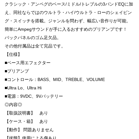
クラシック・アンペグのベース/ミドル/トレブルの3バンドEQに加
え、同社ならではのウルトラ・ハイ/ウルトラ・ローのシェイピン
グ・スイッチを搭載。ジャンルを問わず、幅広い音作りが可能。
簡単にAmpegサウンドが手に入るおすすめのプリアンプです！
バックパネルのゴム足欠品。
その他付属品は全て完品です。
【仕様】
■ベース用エフェクター
■プリアンプ
■コントロール：BASS、MID、TREBLE、VOLUME
■Ultra Lo、Ultra Hi
■電源：9VDC、9Vバッテリー
◎内容◎
【取扱説明書】 あり
【ケース・箱】 あり
【動作】 問題ありません
【状態】使用による傷あり