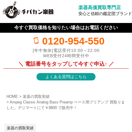
楽器高価買取専門店
安心と信頼の鑑定団ブランド
今すぐ買取価格を知りたい場合はお電話ください
0120-954-550
[年中無休]電話受付10:00～22:00
WEB受付24時間受付中
＼ 電話番号をタップして今すぐ申込↑ ／
よくある質問はこちら
HOME
楽器の買取実績
Ampeg Classic Analog Bass Preamp ベース用プリアンプ 買取りま
した。デジマートにて￥9800 で販売中！
楽器の買取実績