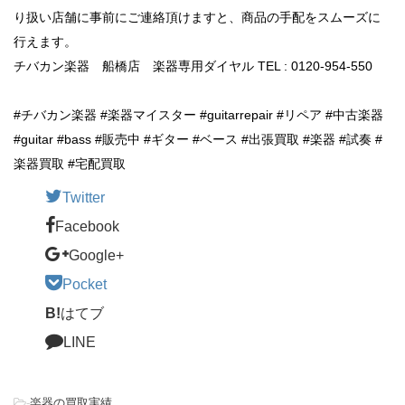
り扱い店舗に事前にご連絡頂けますと、商品の手配をスムーズに
行えます。
チバカン楽器 船橋店 楽器専用ダイヤル TEL : 0120-954-550
#チバカン楽器 #楽器マイスター #guitarrepair #リペア #中古楽器
#guitar #bass #販売中 #ギター #ベース #出張買取 #楽器 #試奏 #
楽器買取 #宅配買取
Twitter
Facebook
Google+
Pocket
B!
はてブ
LINE
-
楽器の買取実績