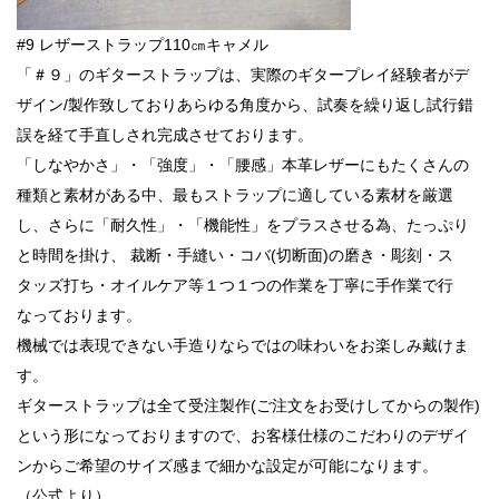
#9 レザーストラップ110㎝キャメル
「＃９」のギターストラップは、実際のギタープレイ経験者がデ
ザイン/製作致しておりあらゆる角度から、試奏を繰り返し試行錯
誤を経て手直しされ完成させております。
「しなやかさ」・「強度」・「腰感」本革レザーにもたくさんの
種類と素材がある中、最もストラップに適している素材を厳選
し、さらに「耐久性」・「機能性」をプラスさせる為、たっぷり
と時間を掛け、 裁断・手縫い・コバ(切断面)の磨き・彫刻・ス
タッズ打ち・オイルケア等１つ１つの作業を丁寧に手作業で行
なっております。
機械では表現できない手造りならではの味わいをお楽しみ戴けま
す。
ギターストラップは全て受注製作(ご注文をお受けしてからの製作)
という形になっておりますので、お客様仕様のこだわりのデザイ
ンからご希望のサイズ感まで細かな設定が可能になります。
（公式より）